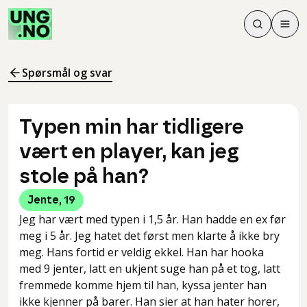
Søk
Men
Søk
Meny
Søk i innhol
Meny for å 
Spørsmål og svar
Typen min har tidligere
vært en player, kan jeg
stole på han?
Jente
,
19
Jeg har vært med typen i 1,5 år. Han hadde en ex før
meg i 5 år. Jeg hatet det først men klarte å ikke bry
meg. Hans fortid er veldig ekkel. Han har hooka
med 9 jenter, latt en ukjent suge han på et tog, latt
fremmede komme hjem til han, kyssa jenter han
ikke kjenner på barer. Han sier at han hater horer,