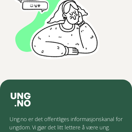
Ung.no er det offentliges informasjonskanal for
ungdom. Vi gjør det litt lettere å være ung.