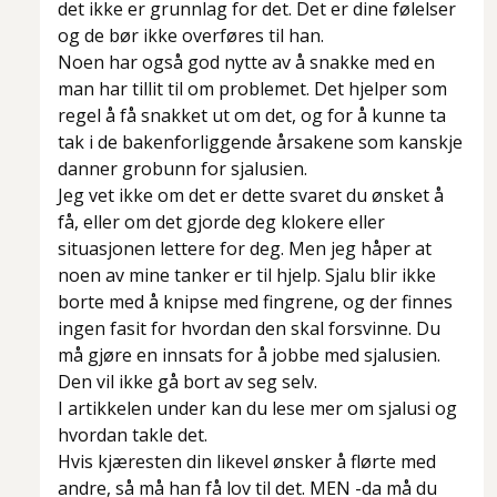
det ikke er grunnlag for det. Det er dine følelser
og de bør ikke overføres til han.
Noen har også god nytte av å snakke med en
man har tillit til om problemet. Det hjelper som
regel å få snakket ut om det, og for å kunne ta
tak i de bakenforliggende årsakene som kanskje
danner grobunn for sjalusien.
Jeg vet ikke om det er dette svaret du ønsket å
få, eller om det gjorde deg klokere eller
situasjonen lettere for deg. Men jeg håper at
noen av mine tanker er til hjelp. Sjalu blir ikke
borte med å knipse med fingrene, og der finnes
ingen fasit for hvordan den skal forsvinne. Du
må gjøre en innsats for å jobbe med sjalusien.
Den vil ikke gå bort av seg selv.
I artikkelen under kan du lese mer om sjalusi og
hvordan takle det.
Hvis kjæresten din likevel ønsker å flørte med
andre, så må han få lov til det. MEN -da må du