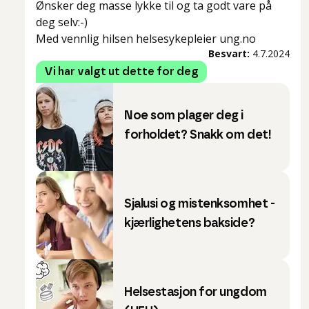
Ønsker deg masse lykke til og ta godt vare på
deg selv:-)
Med vennlig hilsen helsesykepleier ung.no
Besvart:
4.7.2024
Vi har valgt ut dette for deg
Noe som plager deg i
forholdet? Snakk om det!
Sjalusi og mistenksomhet -
kjærlighetens bakside?
Helsestasjon for ungdom