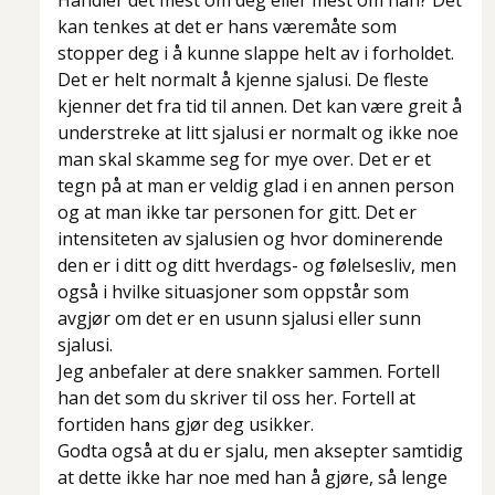
Handler det mest om deg eller mest om han? Det
kan tenkes at det er hans væremåte som
stopper deg i å kunne slappe helt av i forholdet.
Det er helt normalt å kjenne sjalusi. De fleste
kjenner det fra tid til annen. Det kan være greit å
understreke at litt sjalusi er normalt og ikke noe
man skal skamme seg for mye over. Det er et
tegn på at man er veldig glad i en annen person
og at man ikke tar personen for gitt. Det er
intensiteten av sjalusien og hvor dominerende
den er i ditt og ditt hverdags- og følelsesliv, men
også i hvilke situasjoner som oppstår som
avgjør om det er en usunn sjalusi eller sunn
sjalusi.
Jeg anbefaler at dere snakker sammen. Fortell
han det som du skriver til oss her. Fortell at
fortiden hans gjør deg usikker.
Godta også at du er sjalu, men aksepter samtidig
at dette ikke har noe med han å gjøre, så lenge