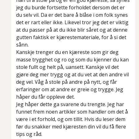
han til å stole på og er en god kjæreste, så synes
jeg du burde fortsette forholdet dersom det er
du selv vil. Da er det bare å blåse i om folk synes
det er rart eller ikke. Likevel tror jeg det er viktig
at du passer på at du ikke blir såret og at denne
gutten faktisk er kjærestemateriale, for å si det
sånn.
Kanskje trenger du en kjæreste som gir deg
masse trygghet og ro og som du kjenner du kan
stole fullt og helt på, uansett. Kanskje vil det
gjøre deg mer trygg og at du vet at den andre vil
deg vel. Våg å stole på andre på nytt, og får
erfaringer om at andre er greie og trygge. Jeg
håper du får oppleve det.
Jeg håper dette ga svarene du trengte. Jeg har
funnet frem noen artikler som handler om det å
være i et forhold, og om tillit. Hvis du leser dem
før du snakker med kjæresten din vil du få flere
tips og råd.