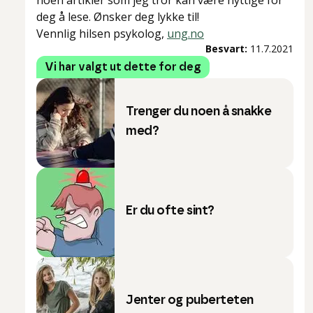
noen artikler som jeg tror kan være nyttige for
deg å lese. Ønsker deg lykke til!
Vennlig hilsen psykolog,
ung.no
Besvart:
11.7.2021
Vi har valgt ut dette for deg
Trenger du noen å snakke
med?
Er du ofte sint?
Jenter og puberteten