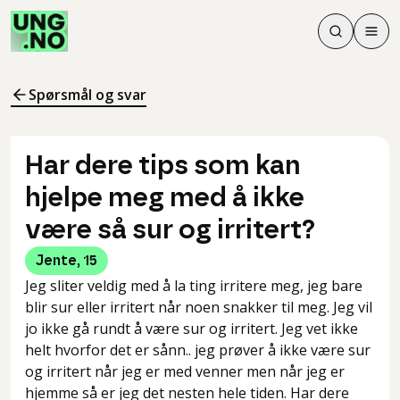
Søk
Men
Søk
Meny
Søk i innhol
Meny for å 
Spørsmål og svar
Har dere tips som kan
hjelpe meg med å ikke
være så sur og irritert?
Jente
,
15
Jeg sliter veldig med å la ting irritere meg, jeg bare
blir sur eller irritert når noen snakker til meg. Jeg vil
jo ikke gå rundt å være sur og irritert. Jeg vet ikke
helt hvorfor det er sånn.. jeg prøver å ikke være sur
og irritert når jeg er med venner men når jeg er
hjemme så er jeg det nesten hele tiden. Har dere