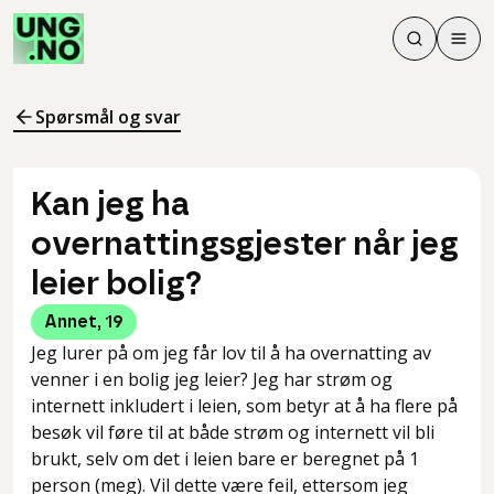
Søk
Men
Søk
Meny
Søk i innhol
Meny for å 
Spørsmål og svar
Kan jeg ha
overnattingsgjester når jeg
leier bolig?
Annet
,
19
Jeg lurer på om jeg får lov til å ha overnatting av
venner i en bolig jeg leier? Jeg har strøm og
internett inkludert i leien, som betyr at å ha flere på
besøk vil føre til at både strøm og internett vil bli
brukt, selv om det i leien bare er beregnet på 1
person (meg). Vil dette være feil, ettersom jeg