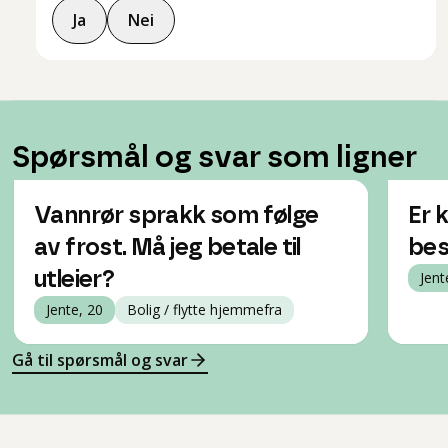
Ja
Nei
Spørsmål og svar som ligner
Vannrør sprakk som følge
Er 
av frost. Må jeg betale til
besø
utleier?
Jent
Jente, 20
Bolig / flytte hjemmefra
Gå til spørsmål og svar