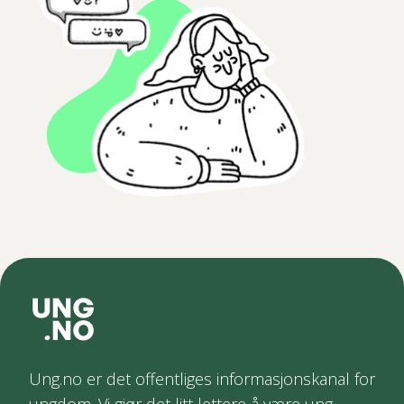
Ung.no er det offentliges informasjonskanal for