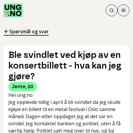
Søk
Men
Søk
Meny
Søk i innhol
Meny for å 
Spørsmål og svar
Ble svindlet ved kjøp av en
konsertbillett - hva kan jeg
gjøre?
Jente
,
20
Hei ung.no
Jeg opplevde tidlig i april å bli svindlet da jeg skulle
kjøpe en billett til en metal festival i Oslo samme
måned. Dagen etter oppdaget jeg at det var en
svindel. Jeg kontaktet banken og politiet, uten å få
særlig hjelp. Politiet satt meg over til nye, og ba