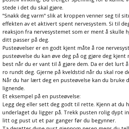
stede i det du skal gjøre.
"Snakk deg varm" slik at kroppen venner seg til sit
effekten av et aktivert spent nervesystem. Si til de
reaksjon fra nervesystemet som er ment å skulle 
ditt passer på deg.
Pusteøvelser er en godt kjent måte å roe nervesys
pusteøvelse du kan øve deg på og gjøre deg kjent 
best når du er vant til å gjøre dem. Da er det lurt 
ro rundt deg. Gjerne på kveldstid når du skal roe d
Når du har lært deg en pusteøvelse kan du bruke de
lignende.
Et eksempel på en pusteøvelse:
Legg deg eller sett deg godt til rette. Kjenn at du
underlaget du ligger på. Trekk pusten rolig dypt 
litt og pust ut et par ganger før du begynner.
Ta deretter dype pust gjennom nesen mens du teller 