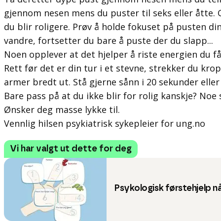
gjennom nesen mens du puster til seks eller åtte. G
du blir roligere. Prøv å holde fokuset på pusten d
vandre, fortsetter du bare å puste der du slapp...
Noen opplever at det hjelper å riste energien du f
Rett før det er din tur i et stevne, strekker du kr
armer bredt ut. Stå gjerne sånn i 20 sekunder eller
Bare pass på at du ikke blir for rolig kanskje? Noe 
Ønsker deg masse lykke til.
Vennlig hilsen psykiatrisk sykepleier for ung.no
Vi har valgt ut dette for deg
Psykologisk førstehjelp nå