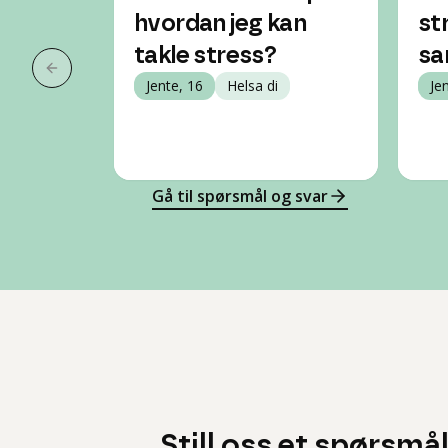
hvordan jeg kan
st
takle stress?
sa
Forrige slide
Jente, 16
Helsa di
Je
Gå til spørsmål og svar
Still oss et spørsmå