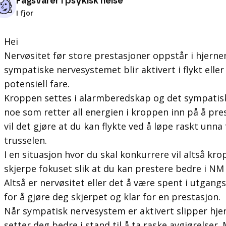
Fagsvarer i psykisk helse
I fjor
Hei
Nervøsitet før store prestasjoner oppstår i hjerne
sympatiske nervesystemet blir aktivert i flykt elle
potensiell fare.
Kroppen settes i alarmberedskap og det sympatisk
noe som retter all energien i kroppen inn på å prest
vil det gjøre at du kan flykte ved å løpe raskt unna
trusselen.
I en situasjon hvor du skal konkurrere vil altså k
skjerpe fokuset slik at du kan prestere bedre i NM 
Altså er nervøsitet eller det å være spent i utgang
for å gjøre deg skjerpet og klar for en prestasjon.
Når sympatisk nervesystem er aktivert slipper hj
setter deg bedre i stand til å ta raske avgjørelser