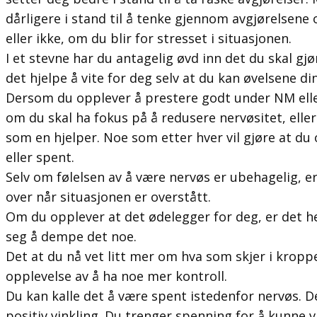
dårligere i stand til å tenke gjennom avgjørelsene
eller ikke, om du blir for stresset i situasjonen.
I et stevne har du antagelig øvd inn det du skal gjør
det hjelpe å vite for deg selv at du kan øvelsene di
Dersom du opplever å prestere godt under NM eller
om du skal ha fokus på å redusere nervøsitet, elle
som en hjelper. Noe som etter hver vil gjøre at du
eller spent.
Selv om følelsen av å være nervøs er ubehagelig, er
over når situasjonen er overstått.
Om du opplever at det ødelegger for deg, er det hel
seg å dempe det noe.
Det at du nå vet litt mer om hva som skjer i kroppe
opplevelse av å ha noe mer kontroll.
Du kan kalle det å være spent istedenfor nervøs. D
positiv vinkling. Du trenger spenning for å kunne 