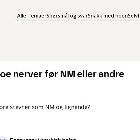
Alle Temaer
Spørsmål og svar
Snakk med noen
Selv
Søk
Meny
Søk i innholdet på ung.no
Meny for å navigere på ung.no
oe nerver før NM eller andre
tore stevner som NM og lignende?