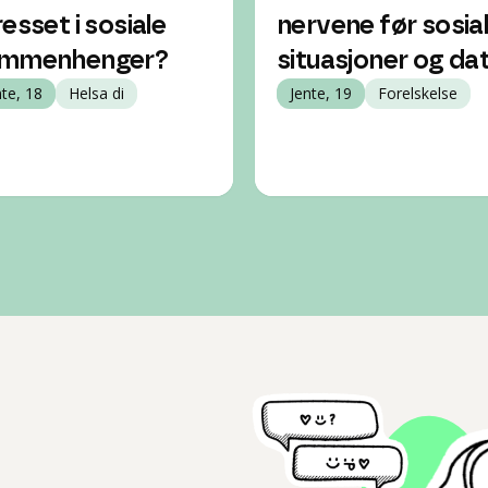
resset i sosiale
nervene før sosia
mmenhenger?
situasjoner og da
nte, 18
Helsa di
Jente, 19
Forelskelse
l