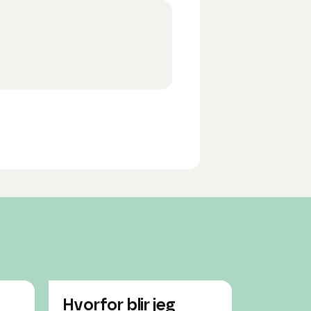
Hvorfor blir jeg
Hva er