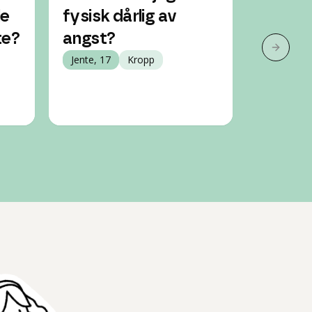
le
fysisk dårlig av
og hva
te?
angst?
for å 
Neste 
Jente, 17
Kropp
18 år
Psykisk h