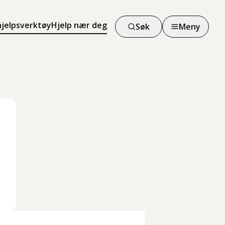
hjelpsverktøy
Hjelp nær deg
Søk
Meny