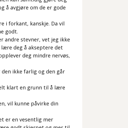
 og å avgjøre om de er gode
e i forkant, kanskje. Da vil
ne godt.
 andre stevner, vet jeg ikke
r lære deg å akseptere det
 opplever deg mindre nervøs,
 den ikke farlig og den går
t klart en grunn til å lære
n, vil kunne påvirke din
et er en vesentlig mer
være godt skjerpet og mer til