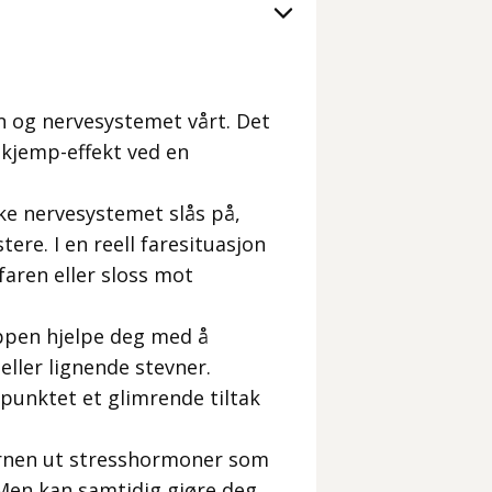
n og nervesystemet vårt. Det
r kjemp-effekt ved en
e nervesystemet slås på,
ere. I en reell faresituasjon
 faren eller sloss mot
roppen hjelpe deg med å
eller lignende stevner.
spunktet et glimrende tiltak
ernen ut stresshormoner som
. Men kan samtidig gjøre deg