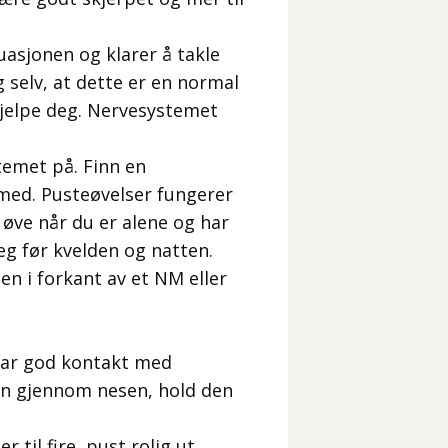
uasjonen og klarer å takle
g selv, at dette er en normal
hjelpe deg. Nervesystemet
temet på. Finn en
med. Pusteøvelser fungerer
å øve når du er alene og har
eg før kvelden og natten.
n i forkant av et NM eller
 har god kontakt med
inn gjennom nesen, hold den
til fire, pust rolig ut