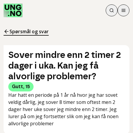
Søk
Men
Søk
Meny
Søk i innhol
Meny for å 
Spørsmål og svar
Sover mindre enn 2 timer 2
dager i uka. Kan jeg få
alvorlige problemer?
Gutt
,
15
Har hatt en periode på 1 år nå hvor jeg har sovet
veldig dårlig, jeg sover 8 timer som oftest men 2
dager hver uke sover jeg mindre enn 2 timer. Jeg
lurer på om jeg fortsetter slik om jeg kan få noen
allvorlige problemer