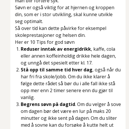
man blir fortere syk.
Søvn er også viktig for at hjernen og kroppen
din, som er i stor utvikling, skal kunne utvikle
seg optimalt.
Så over tid kan dette påvirke for eksempel
skoleprestasjoner og helsen din.
Her er 10 Tips for god søvn
Reduser inntak av energidrikk
, kaffe, cola
eller annen koffeinholdig drikke hele dagen,
og unngå det spesielt etter kl. 17.
Stå opp til samme tid hver dag
, også når du
har fri fra skole/jobb. Om du ikke klarer å
følge dette rådet så bør du i alle fall ikke stå
opp mer enn 2 timer senere enn du gjør til
vanlig.
Begrens søvn på dagtid
. Om du velger å sove
om dagen bør det være en lur på maks 20
minutter og ikke sent på dagen. Om du sliter
med å sovne kan du forsøke å kutte helt ut