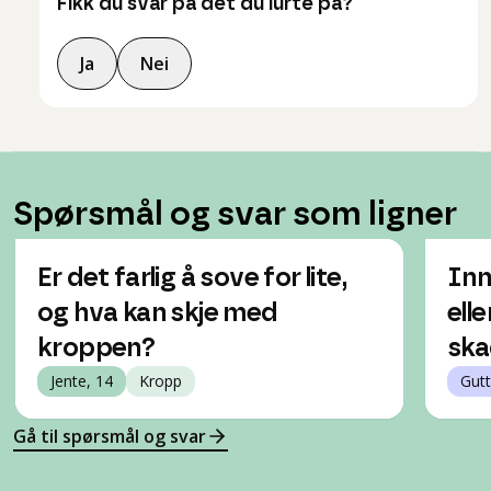
Fikk du svar på det du lurte på?
Ja
Nei
Spørsmål og svar som ligner
Er det farlig å sove for lite,
Inn
og hva kan skje med
elle
kroppen?
ska
Jente, 14
Kropp
Gutt
Gå til spørsmål og svar