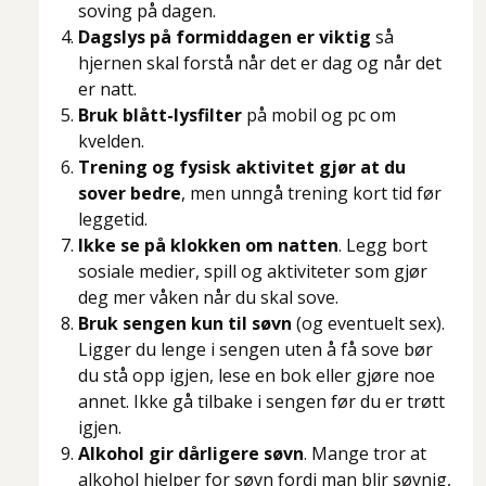
soving på dagen.
Dagslys på formiddagen er viktig
så
hjernen skal forstå når det er dag og når det
er natt.
Bruk blått-lysfilter
på mobil og pc om
kvelden.
Trening og fysisk aktivitet gjør at du
sover bedre
, men unngå trening kort tid før
leggetid.
Ikke se på klokken om natten
. Legg bort
sosiale medier, spill og aktiviteter som gjør
deg mer våken når du skal sove.
Bruk sengen kun til søvn
(og eventuelt sex).
Ligger du lenge i sengen uten å få sove bør
du stå opp igjen, lese en bok eller gjøre noe
annet. Ikke gå tilbake i sengen før du er trøtt
igjen.
Alkohol gir dårligere søvn
. Mange tror at
alkohol hjelper for søvn fordi man blir søvnig,