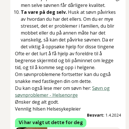
men selve søvnen får dårligere kvalitet.
Ta vare på deg selv.
Husk at søvn påvirkes
av hvordan du har det ellers. Om du er mye
stresset, det er problemer i familien, du blir
mobbet eller du på annen måte har det
vanskelig, så kan det påvirke søvnen. Da er
det viktig å oppsøke hjelp for disse tingene
Ofte er det lurt å få hjelp av foreldre til å
begrense skjermtid og bli påminnet om legge
tid, og til å komme seg opp i helgene.
Om søvnproblemene fortsetter kan du også
snakke med fastlegen din om dette.
Du kan også lese mer om søvn her:
Søvn og
søvnproblemer - Helsenorge
Ønsker deg alt godt.
Vennlig hilsen Helsesykepleier
Besvart:
1.4.2024
Vi har valgt ut dette for deg