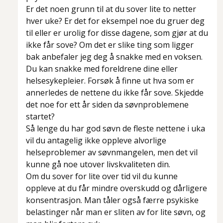
Er det noen grunn til at du sover lite to netter
hver uke? Er det for eksempel noe du gruer deg
til eller er urolig for disse dagene, som gjør at du
ikke får sove? Om det er slike ting som ligger
bak anbefaler jeg deg å snakke med en voksen.
Du kan snakke med foreldrene dine eller
helsesykepleier. Forsøk å finne ut hva som er
annerledes de nettene du ikke får sove. Skjedde
det noe for ett år siden da søvnproblemene
startet?
Så lenge du har god søvn de fleste nettene i uka
vil du antagelig ikke oppleve alvorlige
helseproblemer av søvnmangelen, men det vil
kunne gå noe utover livskvaliteten din.
Om du sover for lite over tid vil du kunne
oppleve at du får mindre overskudd og dårligere
konsentrasjon. Man tåler også færre psykiske
belastinger når man er sliten av for lite søvn, og