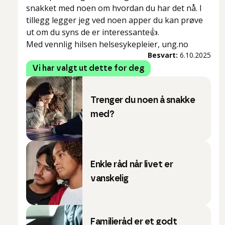
snakket med noen om hvordan du har det nå. I
tillegg legger jeg ved noen apper du kan prøve
ut om du syns de er interessante👍.
Med vennlig hilsen helsesykepleier, ung.no
Besvart:
6.10.2025
Vi har valgt ut dette for deg
Trenger du noen å snakke
med?
Enkle råd når livet er
vanskelig
Familieråd er et godt