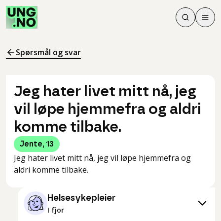
Søk
Men
Søk
Meny
Søk i innhol
Meny for å 
Spørsmål og svar
Jeg hater livet mitt nå, jeg
vil løpe hjemmefra og aldri
komme tilbake.
Jente
,
13
Jeg hater livet mitt nå, jeg vil løpe hjemmefra og
aldri komme tilbake.
Helsesykepleier
I fjor