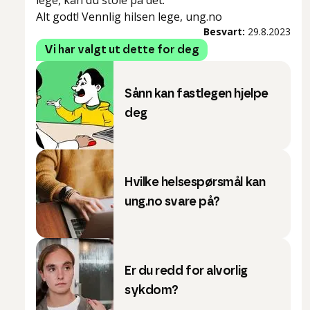
lege, kan du stole på det.
Alt godt! Vennlig hilsen lege, ung.no
Besvart:
29.8.2023
Vi har valgt ut dette for deg
Sånn kan fastlegen hjelpe
deg
Hvilke helsespørsmål kan
ung.no svare på?
Er du redd for alvorlig
sykdom?