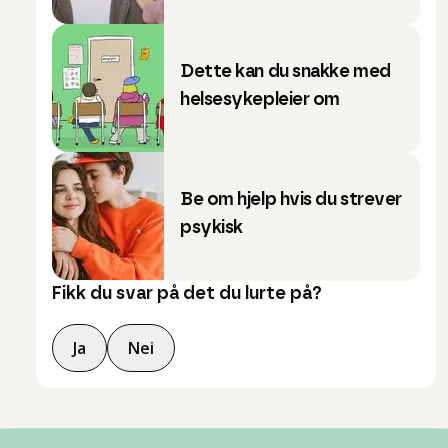
Dette kan du snakke med
helsesykepleier om
Be om hjelp hvis du strever
psykisk
Fikk du svar på det du lurte på?
Ja
Nei