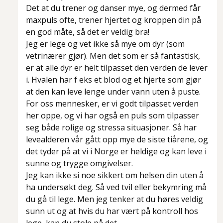
Det at du trener og danser mye, og dermed får
maxpuls ofte, trener hjertet og kroppen din på
en god måte, så det er veldig bra!
Jeg er lege og vet ikke så mye om dyr (som
vetrinærer gjør). Men det som er så fantastisk,
er at alle dyr er helt tilpasset den verden de lever
i. Hvalen har f eks et blod og et hjerte som gjør
at den kan leve lenge under vann uten å puste.
For oss mennesker, er vi godt tilpasset verden
her oppe, og vi har også en puls som tilpasser
seg både rolige og stressa situasjoner. Så har
levealderen vår gått opp mye de siste tiårene, og
det tyder på at vi i Norge er heldige og kan leve i
sunne og trygge omgivelser.
Jeg kan ikke si noe sikkert om helsen din uten å
ha undersøkt deg. Så ved tvil eller bekymring må
du gå til lege. Men jeg tenker at du høres veldig
sunn ut og at hvis du har vært på kontroll hos