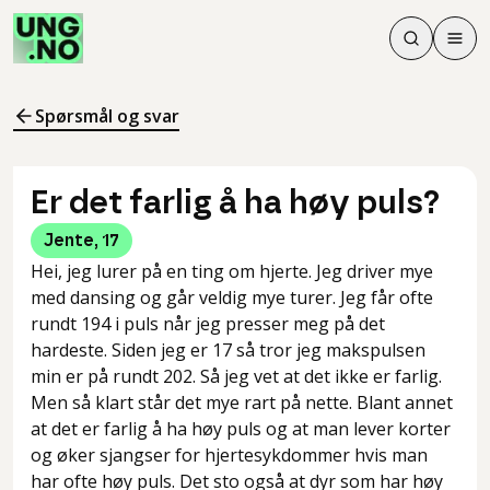
Søk
Men
Søk
Meny
Søk i innhol
Meny for å 
Spørsmål og svar
Er det farlig å ha høy puls?
Jente
,
17
Hei, jeg lurer på en ting om hjerte. Jeg driver mye
med dansing og går veldig mye turer. Jeg får ofte
rundt 194 i puls når jeg presser meg på det
hardeste. Siden jeg er 17 så tror jeg makspulsen
min er på rundt 202. Så jeg vet at det ikke er farlig.
Men så klart står det mye rart på nette. Blant annet
at det er farlig å ha høy puls og at man lever korter
og øker sjangser for hjertesykdommer hvis man
har ofte høy puls. Det sto også at dyr som har høy