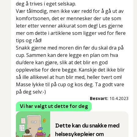
deg å trives i eget selskap.
Vær tålmodig, men ikke vær redd for å gå ut av
komfortsonen, det er mennesker der ute som
leter etter venner akkurat som deg! Les gjerne
mer om dette i artiklene som ligger ved for flere
tips og råd!
Snakk gjerne med moren din før du skal dra på
cup. Sammen kan dere legge en plan om hva
du/dere kan gjøre, slik at det blir en god
opplevelse for dere begge. Kanskje det ikke blir
så ille allikevel at hun blir med, heller tvert om!
Masse lykke til på cup og kos deg. Ta godt vare
på deg selv:-)
Besvart:
10.4.2023
Vi har valgt ut dette for deg
Dette kan du snakke med
helsesykepleier om