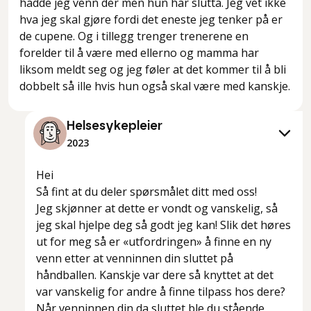
hadde jeg venn der men hun har slutta. Jeg vet ikke
hva jeg skal gjøre fordi det eneste jeg tenker på er
de cupene. Og i tillegg trenger trenerene en
forelder til å være med ellerno og mamma har
liksom meldt seg og jeg føler at det kommer til å bli
dobbelt så ille hvis hun også skal være med kanskje.
Helsesykepleier
2023
Hei
Så fint at du deler spørsmålet ditt med oss!
Jeg skjønner at dette er vondt og vanskelig, så
jeg skal hjelpe deg så godt jeg kan! Slik det høres
ut for meg så er «utfordringen» å finne en ny
venn etter at venninnen din sluttet på
håndballen. Kanskje var dere så knyttet at det
var vanskelig for andre å finne tilpass hos dere?
Når venninnen din da sluttet ble du stående