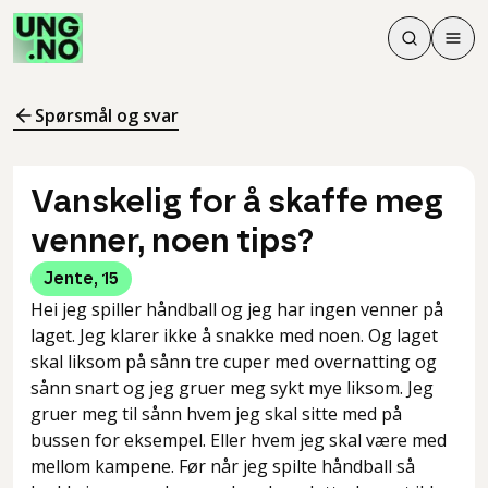
Søk
Men
Søk
Meny
Søk i innhol
Meny for å 
Spørsmål og svar
Vanskelig for å skaffe meg
venner, noen tips?
Jente
,
15
Hei jeg spiller håndball og jeg har ingen venner på
laget. Jeg klarer ikke å snakke med noen. Og laget
skal liksom på sånn tre cuper med overnatting og
sånn snart og jeg gruer meg sykt mye liksom. Jeg
gruer meg til sånn hvem jeg skal sitte med på
bussen for eksempel. Eller hvem jeg skal være med
mellom kampene. Før når jeg spilte håndball så