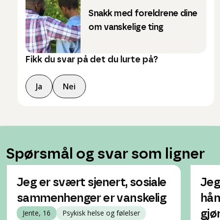
Snakk med foreldrene dine
om vanskelige ting
Fikk du svar på det du lurte på?
Ja
Nei
Spørsmål og svar som ligner
Jeg er svært sjenert, sosiale
Jeg
sammenhenger er vanskelig
hån
Jente, 16
Psykisk helse og følelser
gjø