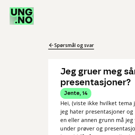
Spørsmål og svar
Jeg gruer meg sån
presentasjoner?
Jente
,
14
Hei, (viste ikke hvilket tema
jeg hater presentasjoner og p
en eller annen grunn må jeg v
under prøver og presentasjon