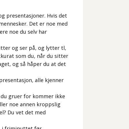
 og presentasjoner. Hvis det
e mennesker. Det er noe med
tere noe du selv har
tter og ser på, og lytter tl,
kkurat som du, når du sitter
aget, og så håper du at det
presentasjon, alle kjenner
lt du gruer for kommer ikke
 eller noe annen kroppslig
vel? Du vet det med
 i friminuttet før