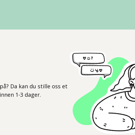
l
på? Da kan du stille oss et
 innen 1-3 dager.