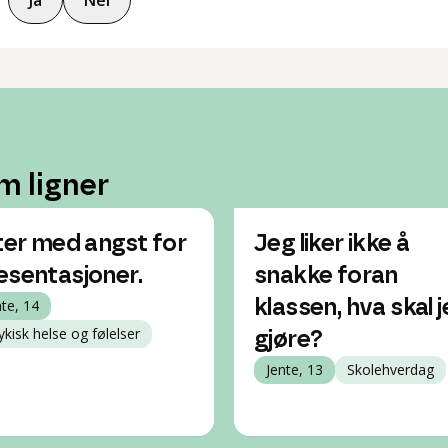
Ja
Nei
m ligner
iter med angst for
Jeg liker ikke å
esentasjoner.
snakke foran
nte, 14
klassen, hva skal 
ykisk helse og følelser
gjøre?
Jente, 13
Skolehverdag