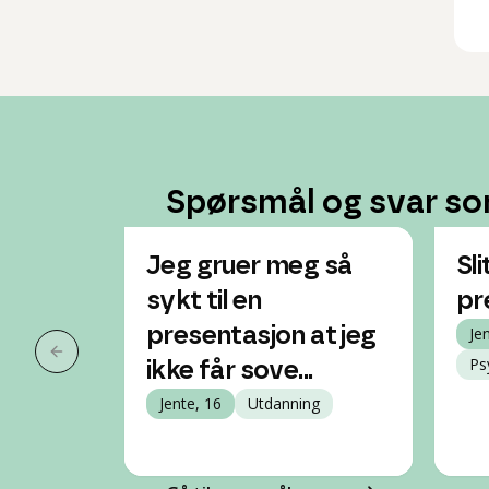
Spørsmål og svar so
Jeg gruer meg så
Sl
sykt til en
pr
presentasjon at jeg
Je
Forrige slide
Ps
ikke får sove...
Jente, 16
Utdanning