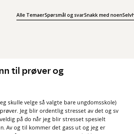
Alle Temaer
Spørsmål og svar
Snakk med noen
Selv
Søk
Meny
Søk i innholdet på ung.no
Meny for å navigere på ung.no
n til prøver og
 jeg skulle velge så valgte bare ungdomsskole)
røver. Jeg blir ordentlig stresset av det og sv
eldig på do når jeg blir stresset spesielt
. Av og til kommer det gass ut og jeg er