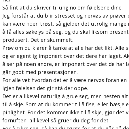
Så fint at du skriver til ung.no om følelsene dine.
Jeg forstår at du blir stresset og nervøs av prøver
kan være noen trøst, så gjelder det utrolig mang
å få alles søkelys på seg, og du skal liksom presen
produsert. Det er skummelt.
Prøv om du klarer å tanke at alle har det likt. Alle si
og er egentlig imponert over det dere har laget. A
å ser på noen andre, er imponert over det de har l
går godt med presentasjonen.
For alle vet hvordan det er å være nervøs foran en 
igjen følelsen det gir stå der oppe.
Det er allikevel naturlig å grue seg, men nesten a
til å skje. Som at du kommer til å fise, eller bæsje
pinlighet. For det kommer ikke til å skje, gjør det 
fornuften, allikevel så gruer du deg for det.
For å sikre seg, så kan du sørge for at du går på do