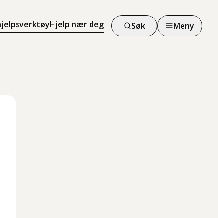
hjelpsverktøy
Hjelp nær deg
Søk
Meny