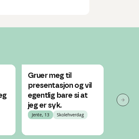
Gruer meg til
Hva ska
presentasjon og vil
når jeg
jeg
egentlig bare si at
redd f
Neste 
jeg er syk.
presen
Jente, 13
Skolehverdag
skolen
Jente, 17