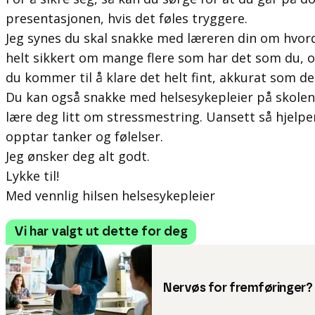
presentasjonen, hvis det føles tryggere.
Jeg synes du skal snakke med læreren din om hvor
helt sikkert om mange flere som har det som du, 
du kommer til å klare det helt fint, akkurat som de 
Du kan også snakke med helsesykepleier på skolen 
lære deg litt om stressmestring. Uansett så hjelp
opptar tanker og følelser.
Jeg ønsker deg alt godt.
Lykke til!
Med vennlig hilsen helsesykepleier
Vi har valgt ut dette for deg
Nervøs for fremføringer?