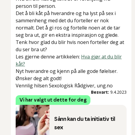
person til person.
Det å bli kåt på hverandre og ha lyst på sex i
sammenheng med det du forteller er nok
normalt. Det å gi ros og fortelle noen at de tar
seg bra ut, gir en ekstra inspirasjon og glede.
Tenk hvor glad du blir hvis noen forteller deg at
du ser bra ut?
Les gjerne denne artikkelen:
Hva gjør at du blir
kåt?
Nyt hverandre og kjenn på alle gode følelser.
Ønsker deg alt godt!
Vennlig hilsen Sexologisk Rådgiver, ung.no
Besvart:
9.4.2023
Vi har valgt ut dette for deg
Sånn kan du ta initiativ til
sex