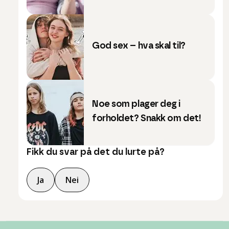
God sex – hva skal til?
Noe som plager deg i
forholdet? Snakk om det!
Fikk du svar på det du lurte på?
Ja
Nei