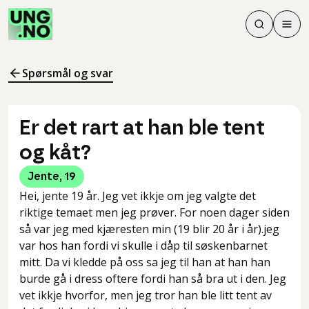
Søk
Men
Søk
Meny
Søk i innhol
Meny for å 
Spørsmål og svar
Er det rart at han ble tent
og kåt?
Jente
,
19
Hei, jente 19 år. Jeg vet ikkje om jeg valgte det
riktige temaet men jeg prøver. For noen dager siden
så var jeg med kjæresten min (19 blir 20 år i år).jeg
var hos han fordi vi skulle i dåp til søskenbarnet
mitt. Da vi kledde på oss sa jeg til han at han han
burde gå i dress oftere fordi han så bra ut i den. Jeg
vet ikkje hvorfor, men jeg tror han ble litt tent av