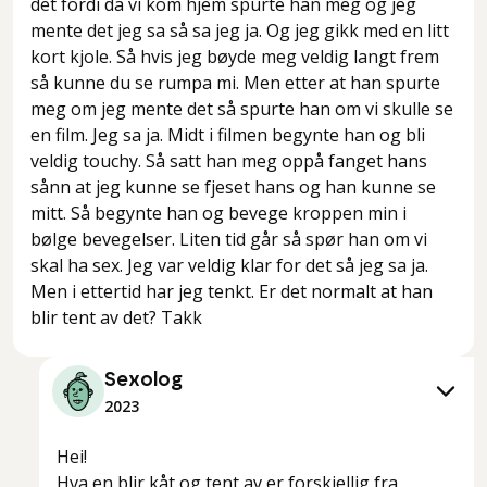
det fordi da vi kom hjem spurte han meg og jeg
mente det jeg sa så sa jeg ja. Og jeg gikk med en litt
kort kjole. Så hvis jeg bøyde meg veldig langt frem
så kunne du se rumpa mi. Men etter at han spurte
meg om jeg mente det så spurte han om vi skulle se
en film. Jeg sa ja. Midt i filmen begynte han og bli
veldig touchy. Så satt han meg oppå fanget hans
sånn at jeg kunne se fjeset hans og han kunne se
mitt. Så begynte han og bevege kroppen min i
bølge bevegelser. Liten tid går så spør han om vi
skal ha sex. Jeg var veldig klar for det så jeg sa ja.
Men i ettertid har jeg tenkt. Er det normalt at han
blir tent av det? Takk
Sexolog
2023
Hei!
Hva en blir kåt og tent av er forskjellig fra