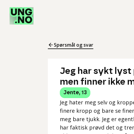
Spørsmål og svar
Jeg har sykt lyst
men finner ikke 
Jente
,
13
Jeg hater meg selv og kroppe
finere kropp og bare se finer
meg bare tjukk. Jeg er egentl
har faktisk prøvd det og tre