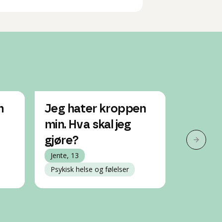
n
Jeg hater kroppen
Har ik
min. Hva skal jeg
fritids
gjøre?
merker
Neste 
Jente, 13
noe m
Psykisk helse og følelser
Jente, 13