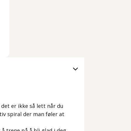
det er ikke så lett når du
iv spiral der man føler at
å trene på å bli glad i deg