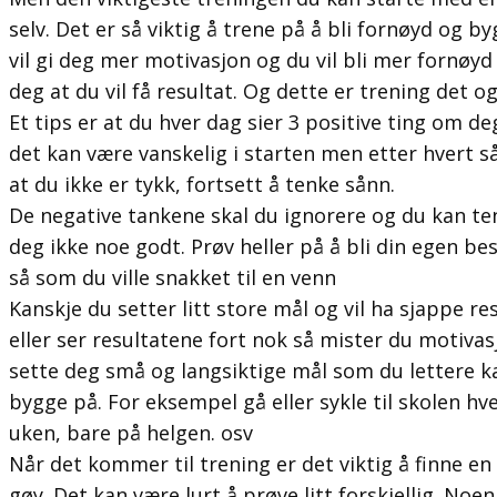
selv. Det er så viktig å trene på å bli fornøyd og b
vil gi deg mer motivasjon og du vil bli mer fornøyd
deg at du vil få resultat. Og dette er trening det o
Et tips er at du hver dag sier 3 positive ting om d
det kan være vanskelig i starten men etter hvert så 
at du ikke er tykk, fortsett å tenke sånn.
De negative tankene skal du ignorere og du kan te
deg ikke noe godt. Prøv heller på å bli din egen bes
så som du ville snakket til en venn
Kanskje du setter litt store mål og vil ha sjappe re
eller ser resultatene fort nok så mister du motivas
sette deg små og langsiktige mål som du lettere k
bygge på. For eksempel gå eller sykle til skolen hve
uken, bare på helgen. osv
Når det kommer til trening er det viktig å finne en 
gøy. Det kan være lurt å prøve litt forskjellig. No