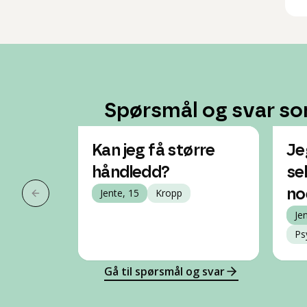
Spørsmål og svar so
Kan jeg få større
Je
håndledd?
sel
Jente, 15
Kropp
no
Forrige slide
Je
Ps
Gå til spørsmål og svar