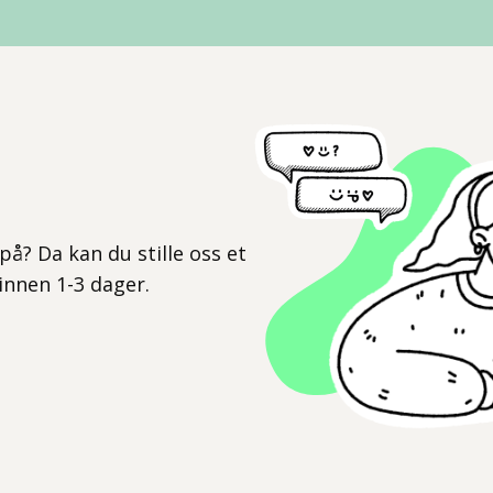
l
på? Da kan du stille oss et
 innen 1-3 dager.