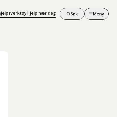
hjelpsverktøy
Hjelp nær deg
Søk
Meny