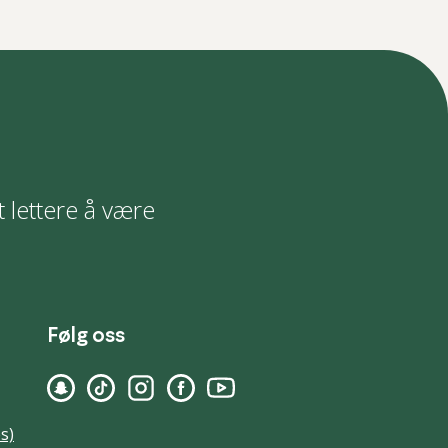
t lettere å være
Følg oss
s)