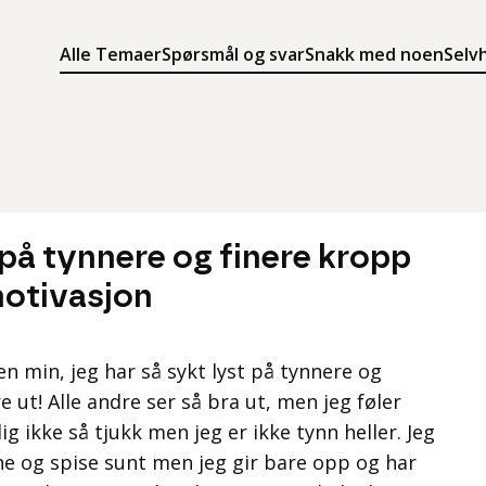
Alle Temaer
Spørsmål og svar
Snakk med noen
Selv
Søk
Meny
Søk i innholdet på ung.no
Meny for å navigere på ung.no
 på tynnere og finere kropp
motivasjon
n min, jeg har så sykt lyst på tynnere og
e ut! Alle andre ser så bra ut, men jeg føler
ig ikke så tjukk men jeg er ikke tynn heller. Jeg
ne og spise sunt men jeg gir bare opp og har