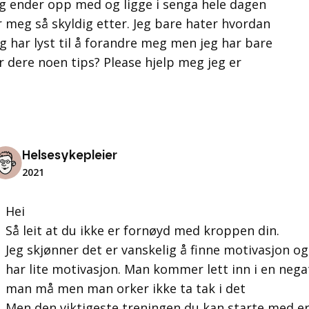
 jeg ender opp med og ligge i senga hele dagen
r meg så skyldig etter. Jeg bare hater hvordan
g har lyst til å forandre meg men jeg har bare
r dere noen tips? Please hjelp meg jeg er
Helsesykepleier
2021
Hei
Så leit at du ikke er fornøyd med kroppen din.
Jeg skjønner det er vanskelig å finne motivasjon og 
har lite motivasjon. Man kommer lett inn i en negat
man må men man orker ikke ta tak i det
Men den viktigeste treningen du kan starte med er 