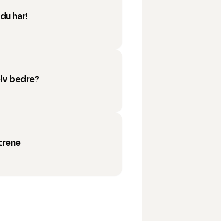
du har!
elv bedre?
 trene