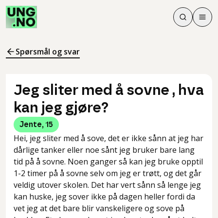
Søk
Men
Søk
Meny
Søk i innhol
Meny for å 
Spørsmål og svar
Jeg sliter med å sovne , hva
kan jeg gjøre?
Jente
,
15
Hei, jeg sliter med å sove, det er ikke sånn at jeg har
dårlige tanker eller noe sånt jeg bruker bare lang
tid på å sovne. Noen ganger så kan jeg bruke opptil
1-2 timer på å sovne selv om jeg er trøtt, og det går
veldig utover skolen. Det har vert sånn så lenge jeg
kan huske, jeg sover ikke på dagen heller fordi da
vet jeg at det bare blir vanskeligere og sove på