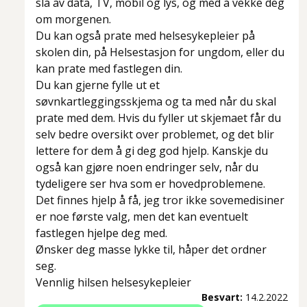
slå av data, TV, mobil og lys, og med å vekke deg
om morgenen.
Du kan også prate med helsesykepleier på
skolen din, på Helsestasjon for ungdom, eller du
kan prate med fastlegen din.
Du kan gjerne fylle ut et
søvnkartleggingsskjema og ta med når du skal
prate med dem. Hvis du fyller ut skjemaet får du
selv bedre oversikt over problemet, og det blir
lettere for dem å gi deg god hjelp. Kanskje du
også kan gjøre noen endringer selv, når du
tydeligere ser hva som er hovedproblemene.
Det finnes hjelp å få, jeg tror ikke sovemedisiner
er noe første valg, men det kan eventuelt
fastlegen hjelpe deg med.
Ønsker deg masse lykke til, håper det ordner
seg.
Vennlig hilsen helsesykepleier
Besvart:
14.2.2022