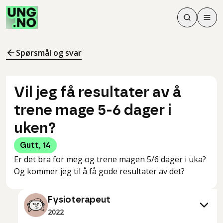
Søk
Men
Søk
Meny
Søk i innhol
Meny for å 
Spørsmål og svar
Vil jeg få resultater av å
trene mage 5-6 dager i
uken?
Gutt
,
14
Er det bra for meg og trene magen 5/6 dager i uka?
Og kommer jeg til å få gode resultater av det?
Fysioterapeut
2022