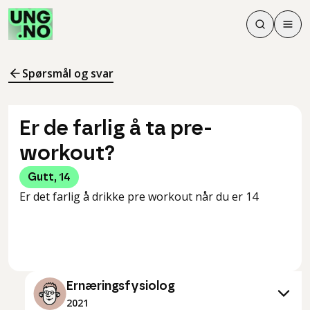
Søk
Men
Søk
Meny
Søk i innhol
Meny for å 
Spørsmål og svar
Er de farlig å ta pre-
workout?
Gutt
,
14
Er det farlig å drikke pre workout når du er 14
Ernæringsfysiolog
2021