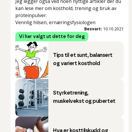
Jeg legger også ved noen nyttige artikler der du
kan lese mer om kosthold, trening og bruk av
proteinpulver.
Vennlig hilsen, ernæringsfysiologen
Besvart:
10.10.2021
Vi har valgt ut dette for deg
Tips til et sunt, balansert
og variert kosthold
Styrketrening,
muskelvekst og pubertet
Hva er kosttilskudd og