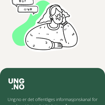
Ung.no er det offentliges informasjonskanal for