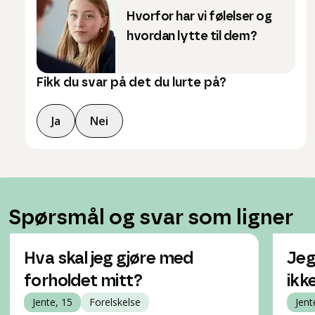
Hvorfor har vi følelser og
hvordan lytte til dem?
Fikk du svar på det du lurte på?
Ja
Nei
Spørsmål og svar som ligner
Hva skal jeg gjøre med
Jeg
forholdet mitt?
ikk
Jente, 15
Forelskelse
Jent