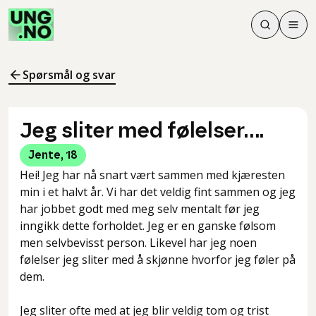
Søk
Men
Søk
Meny
Søk i innhol
Meny for å 
Spørsmål og svar
Jeg sliter med følelser….
Jente
,
18
Hei! Jeg har nå snart vært sammen med kjæresten
min i et halvt år. Vi har det veldig fint sammen og jeg
har jobbet godt med meg selv mentalt før jeg
inngikk dette forholdet. Jeg er en ganske følsom
men selvbevisst person. Likevel har jeg noen
følelser jeg sliter med å skjønne hvorfor jeg føler på
dem.
Jeg sliter ofte med at jeg blir veldig tom og trist