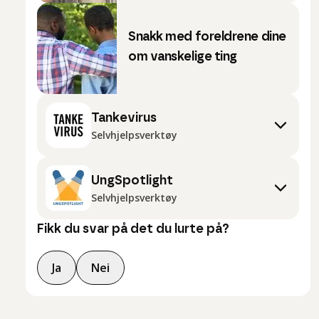
Snakk med foreldrene dine
om vanskelige ting
Tankevirus
Selvhjelpsverktøy
UngSpotlight
Selvhjelpsverktøy
Fikk du svar på det du lurte på?
Ja
Nei