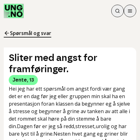
Søk
Men
Søk
Meny
Søk i innhol
Meny for å 
Spørsmål og svar
Sliter med angst for
framføringer.
Jente
,
13
Hei jeg har ett spørsmål om angst fordi vær gang
det er en dag før jeg eller gruppen min skal ha en
presentasjon foran klassen da begynner eg å sjelve
å stresse og begynner å grine av tanken av att alle i
det rommet skal høre på din stemme å bare
din.Dagen før er jeg så redd,stresset,urolig og har
bare lyst til å grine.Nesten hvet gang eg griner blir