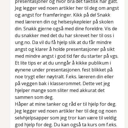
presentasjoner og hvor bra det faktisk har gått.
Jeg legger ved noen artikler her til deg om angst
og angst for framføringer. Kikk på de! Snakk
med læreren din og helsesykepleier på skolen
din. Snakk gjerne også med dine foreldre. Vis de
du snakker med det du har skrevet her til oss i
ung.no. Da vil du få hjelp slik at du får mindre
angst og klarer å holde presentasjoner på sikt
med mindre angst i god tid før du starter på vgs.
Et lite tips er at du unngår å kikke publikum i
øynene under presentasjonen. fest blikket på
noe trygt eller nøytralt. F.eks. læreren din eller
på veggen bak i klasserommet. Dette vet jeg
hjelper mange som sliter med akkurat det
sammen som deg.
Håper at mine tanker og råd er til hjelp for deg.
Jeg legger ved noen artikler her til deg og noen
selvhjelpsapper som jeg tror kan være til veldig
god hjelp for deg. Du kan også ta kurs om f.eks.