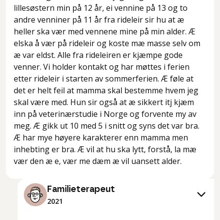
lillesøstern min på 12 år, ei vennine på 13 og to
andre venniner på 11 år fra rideleir sir hu at æ
heller ska vær med vennene mine på min alder. Æ
elska å vær på rideleir og koste mæ masse selv om
æ var eldst. Alle fra rideleiren er kjæmpe gode
venner. Vi holder kontakt og har møttes i ferien
etter rideleir i starten av sommerferien. Æ føle at
det er helt feil at mamma skal bestemme hvem jeg
skal være med. Hun sir også at æ sikkert itj kjæm
inn på veterinærstudie i Norge og forvente my av
meg. Æ gikk ut 10 med 5 i snitt og syns det var bra.
Æ har mye høyere karakterer enn mamma men
inhebting er bra. Æ vil at hu ska lytt, forstå, la mæ
vær den æ e, vær me dæm æ vil uansett alder.
Familieterapeut
2021