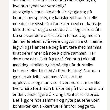
det var for moren din da hun var ungdom, og
hva hun synes var vanskelig?
Antagelig vil hun like at du er nysgjerrig på
hennes perspektiv, og kanskje vil hun fortelle
noe du ikke visste fra før. Etterpå vil det kanskje
bli lettere for deg å si det du vil si, og bli forstått.
Da snakker dere allerede om temaet, og moren
din har følelsen av å være ungdom friskt i minne.
Jeg vil også anbefale deg å invitere med mamma
til at dere finner på noe
å gjøre
sammen. Har
dere noe dere liker å gjøre? Kan hun f.eks bli
med deg i stallen og se på deg når du steller
hestene, eller bli med å ri? Andre ting? Når man
gjør en aktivitet sammen får man fine
opplevelser og man viser hverandre at man liker
hverandre fordi man bruker tid på hverandre. Da
er det vanskeligere å krangle/kritisere etterpå.
Det å gjøre noe sammen og nyte pausene uten
konflikter kan sikkert være fint for begge to.