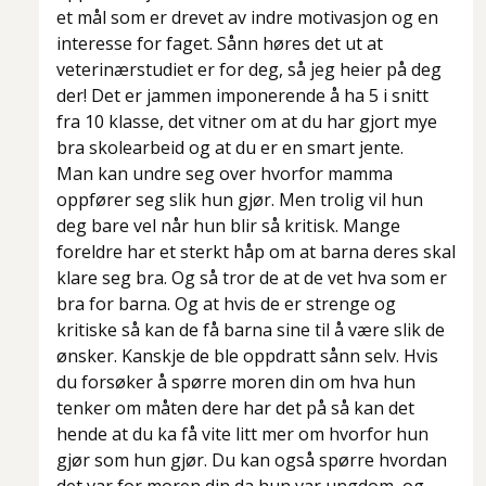
et mål som er drevet av indre motivasjon og en
interesse for faget. Sånn høres det ut at
veterinærstudiet er for deg, så jeg heier på deg
der! Det er jammen imponerende å ha 5 i snitt
fra 10 klasse, det vitner om at du har gjort mye
bra skolearbeid og at du er en smart jente.
Man kan undre seg over hvorfor mamma
oppfører seg slik hun gjør. Men trolig vil hun
deg bare vel når hun blir så kritisk. Mange
foreldre har et sterkt håp om at barna deres skal
klare seg bra. Og så tror de at de vet hva som er
bra for barna. Og at hvis de er strenge og
kritiske så kan de få barna sine til å være slik de
ønsker. Kanskje de ble oppdratt sånn selv. Hvis
du forsøker å spørre moren din om hva hun
tenker om måten dere har det på så kan det
hende at du ka få vite litt mer om hvorfor hun
gjør som hun gjør. Du kan også spørre hvordan