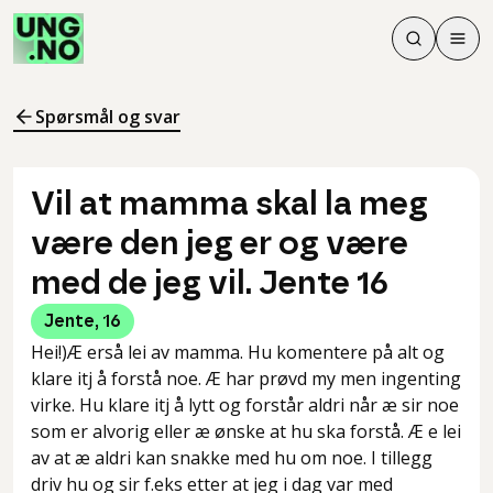
Søk
Men
Søk
Meny
Søk i innhol
Meny for å 
Spørsmål og svar
Vil at mamma skal la meg
være den jeg er og være
med de jeg vil. Jente 16
Jente
,
16
Hei!)Æ erså lei av mamma. Hu komentere på alt og
klare itj å forstå noe. Æ har prøvd my men ingenting
virke. Hu klare itj å lytt og forstår aldri når æ sir noe
som er alvorig eller æ ønske at hu ska forstå. Æ e lei
av at æ aldri kan snakke med hu om noe. I tillegg
driv hu og sir f.eks etter at jeg i dag var med