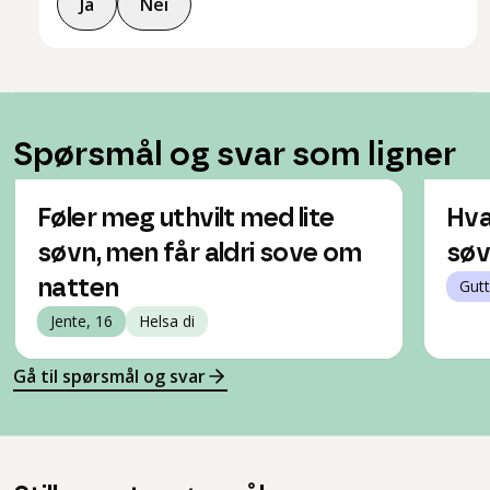
Ja
Nei
Spørsmål og svar som ligner
Føler meg uthvilt med lite
Hva
søvn, men får aldri sove om
søv
natten
Gutt
Jente, 16
Helsa di
Gå til spørsmål og svar