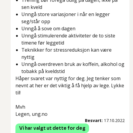
Trening bør foregå tidlig på dagen, ikke på
sen kveld
Unngå store variasjoner i når en legger
seg/står opp
Unngå å sove om dagen
Unngå stimulerende aktiviteter de to siste
timene før leggetid
Teknikker for stressreduksjon kan være
nyttig
Unngå overdreven bruk av koffein, alkohol og
tobakk på kveldstid
Håper svaret var nyttig for deg. Jeg tenker som
nevnt at her er det viktig å få hjelp av lege. Lykke
til!
Mvh
Legen, ung.no
Besvart:
17.10.2022
Vi har valgt ut dette for deg