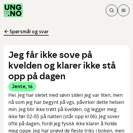
Søk
Men
Søk
Meny
Søk i innhol
Meny for å 
Spørsmål og svar
Jeg får ikke sove på
kvelden og klarer ikke stå
opp på dagen
Jente
,
16
Hei. Jeg har sletet med søvn siden jeg var liten, men
nå som jeg har begynt på vgs, påvirker dette helsen
min. Jeg blir ikke trøtt på kvelden, og legger meg
ikke før 02-05 på natten (står opp kl 06). Jeg sover
ofte på dagen, fordi jeg fysisk ikke klarer å holde
meg oppe. Jeg har prøvd de fleste triks i boken, men