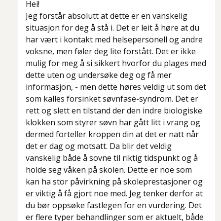
Hei!
Jeg forstår absolutt at dette er en vanskelig
situasjon for deg å stå i. Det er leit å høre at du
har vært i kontakt med helsepersonell og andre
voksne, men føler deg lite forstått. Det er ikke
mulig for meg å si sikkert hvorfor du plages med
dette uten og undersøke deg og få mer
informasjon, - men dette høres veldig ut som det
som kalles forsinket søvnfase-syndrom. Det er
rett og slett en tilstand der den indre biologiske
klokken som styrer søvn har gått litt i vrang og
dermed forteller kroppen din at det er natt når
det er dag og motsatt. Da blir det veldig
vanskelig både å sovne til riktig tidspunkt og å
holde seg våken på skolen. Dette er noe som
kan ha stor påvirkning på skoleprestasjoner og
er viktig å få gjort noe med. Jeg tenker derfor at
du bør oppsøke fastlegen for en vurdering. Det
er flere typer behandlinger som er aktuelt, både