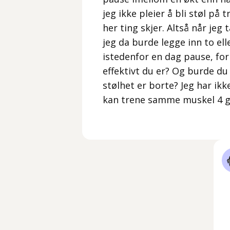
jeg ikke pleier å bli støl på
her ting skjer. Altså når jeg 
jeg da burde legge inn to el
istedenfor en dag pause, for 
effektivt du er? Og burde d
stølhet er borte? Jeg har ikk
kan trene samme muskel 4 g