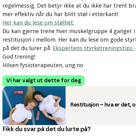
regelmessig. Det betyr ikke at du ikke har trent bra
mer effektiv når du har blitt støl i etterkant!
Her kan du lese om stølhet.
Du kan gjerne trene hver muskelgruppe 4 ganger i
restitusjon i mellom. Her kan du lese om gode sty
på det du lurer på:
Ekspertens styrketreningstips -
God trening!
Hilsen fysioterapeuten, ung.no
Vi har valgt ut dette for deg
Restitusjon – hva er det, 
Fikk du svar på det du lurte på?