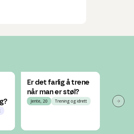
Er det farlig å trene
Har øk
når man er støl?
dårlig 
ig?
Jente, 20
Trening og idrett
ble stø
Neste 
t
Jente, 20