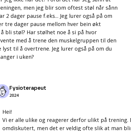
 treningen, men jeg blir som oftest støl når sånn
tar 2 dager pause f.eks... Jeg lurer også på om
ler tre dager pause mellom hver bein økt
å bli støl? Har stølhet noe å si på hvor
u vente med å trene den muskelgruppen til den
e lyst til å overtrene. Jeg lurer også på om du
anger i uken?
Fysioterapeut
2024
Hei!
Vi er alle ulike og reagerer derfor ulikt på trening
omdiskutert, men det er veldig ofte slik at man bl