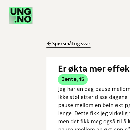
Spørsmål og svar
Er økta mer effekt
Jente
,
15
Jeg har en dag pause mellom 
ikke støl etter disse dagene.
pause mellom en bein økt pga
lenge. Dette fikk jeg virkelig
men det fikk meg også til å l
pause imellom en økt enn når