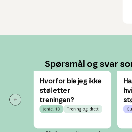
Spørsmål og svar so
Hvorfor ble jeg ikke
Ha
støl etter
hvi
treningen?
st
Forrige slide
Jente, 18
Trening og idrett
Gu