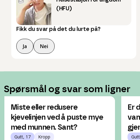
Helsestasjon for ungdom
(HFU)
Fikk du svar på det du lurte på?
Ja
Nei
Spørsmål og svar som ligner
Miste eller redusere
Er 
kjevelinjen ved å puste mye
van
med munnen. Sant?
gje
Gutt, 17
Kropp
Gutt