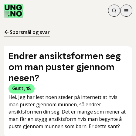
Søk
Men
Søk
Meny
Søk i innhol
Meny for å 
Spørsmål og svar
Endrer ansiktsformen seg
om man puster gjennom
nesen?
Gutt
,
18
Hei. Jeg har lest noen steder på internett at hvis
man puster gjennom munnen, så endrer
ansiktsformen din seg. Det er mange som mener at
man får en stygg ansiktsform hvis man begynte å
puste gjennom munnen som barn. Er dette sant?