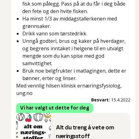
fisk som pålegg. Pass på at du får i deg både
den fete og den hvite fisken.
Ha minst 1/3 av middagstallerkenen med
grønnsaker.
Drikk vann som tørstedrikk.
Unngå godteri, brus og kaker på hverdager,
og begrens inntaket i helgene til en utvalgt
mengde som du kan spise med god
samvittighet.
Bruk noe belgfrukter i matlagingen, dette er
bønner, erter og linser.
Med vennlig hilsen klinisk ernæringsfysiolog,
ung.no
Besvart:
15.4.2022
Vi har valgt ut dette for deg
Alt du treng å vete om
næringsstoff