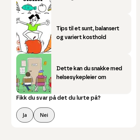
Tips til et sunt, balansert
og variert kosthold
Dette kan du snakke med
helsesykepleier om
Fikk du svar på det du lurte på?
Ja
Nei