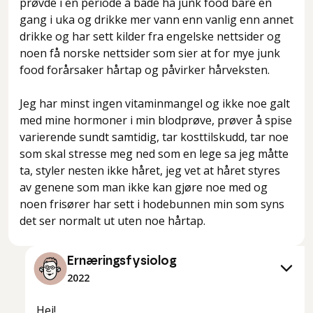
prøvde i en periode å både ha junk food bare en
gang i uka og drikke mer vann enn vanlig enn annet
drikke og har sett kilder fra engelske nettsider og
noen få norske nettsider som sier at for mye junk
food forårsaker hårtap og påvirker hårveksten.
Jeg har minst ingen vitaminmangel og ikke noe galt
med mine hormoner i min blodprøve, prøver å spise
varierende sundt samtidig, tar kosttilskudd, tar noe
som skal stresse meg ned som en lege sa jeg måtte
ta, styler nesten ikke håret, jeg vet at håret styres
av genene som man ikke kan gjøre noe med og
noen frisører har sett i hodebunnen min som syns
det ser normalt ut uten noe hårtap.
Ernæringsfysiolog
2022
Hei!