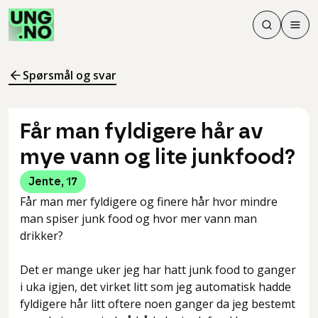
Søk
Men
Søk
Meny
Søk i innhol
Meny for å 
Spørsmål og svar
Får man fyldigere hår av
mye vann og lite junkfood?
Jente
,
17
Får man mer fyldigere og finere hår hvor mindre
man spiser junk food og hvor mer vann man
drikker?
Det er mange uker jeg har hatt junk food to ganger
i uka igjen, det virket litt som jeg automatisk hadde
fyldigere hår litt oftere noen ganger da jeg bestemt