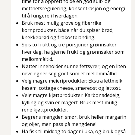
time for å opprettholde en god sult- og
metthetsregulering, konsentrasjon og energi
til å fungere i hverdagen.
Bruk mest mulig grove og fiberrike
kornprodukter, både når du spiser brød,
knekkebrød og frokostblanding.
Spis to frukt og tre porsjoner grønnsaker
hver dag, ha gjerne frukt og grønnsaker som
mellommåltid.
Nøtter inneholder sunne fettsyrer, og en liten
neve egner seg godt som et mellommåltid.
Velg magre meieriprodukter: Ekstra lettmelk,
kesam, cottage cheese, smøreost og lettost.
Velg magre kjøttprodukter: Karbonadedeig,
kylling og svin er magert. Bruk mest mulig
rene kjøttprodukter.
Begrens mengden smør, bruk heller margarin
og oljer, men pass på mengdene!
Ha fisk til middag to dager i uka, og bruk også