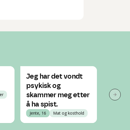
Jeg har det vondt
Jeg be
psykisk og
anorek
er
skammer meg etter
meg sto
Neste 
å ha spist.
ferdig
Jente, 16
Mat og kosthold
Jente, 17