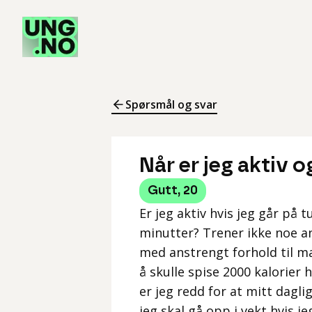
Spørsmål og svar
Når er jeg aktiv 
Gutt
,
20
Er jeg aktiv hvis jeg går på 
minutter? Trener ikke noe ann
med anstrengt forhold til m
å skulle spise 2000 kalorier h
er jeg redd for at mitt dagli
jeg skal gå opp i vekt hvis je