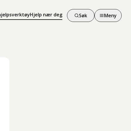
hjelpsverktøy
Hjelp nær deg
Søk
Meny