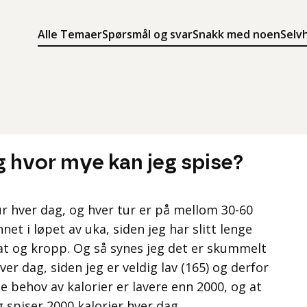
Alle Temaer
Spørsmål og svar
Snakk med noen
Selv
Søk
Meny
Søk i innholdet på ung.no
Meny for å navigere på ung.no
og hvor mye kan jeg spise?
tur hver dag, og hver tur er på mellom 30-60
et i løpet av uka, siden jeg har slitt lenge
at og kropp. Og så synes jeg det er skummelt
ver dag, siden jeg er veldig lav (165) og derfor
ge behov av kalorier er lavere enn 2000, og at
g spiser 2000 kalorier hver dag.