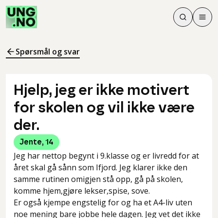
Søk
Men
Søk
Meny
Søk i innhol
Meny for å 
Spørsmål og svar
Hjelp, jeg er ikke motivert
for skolen og vil ikke være
der.
Jente
,
14
Jeg har nettop begynt i 9.klasse og er livredd for at
året skal gå sånn som Ifjord. Jeg klarer ikke den
samme rutinen omigjen stå opp, gå på skolen,
komme hjem,gjøre lekser,spise, sove.
Er også kjempe engstelig for og ha et A4-liv uten
noe mening bare jobbe hele dagen. Jeg vet det ikke