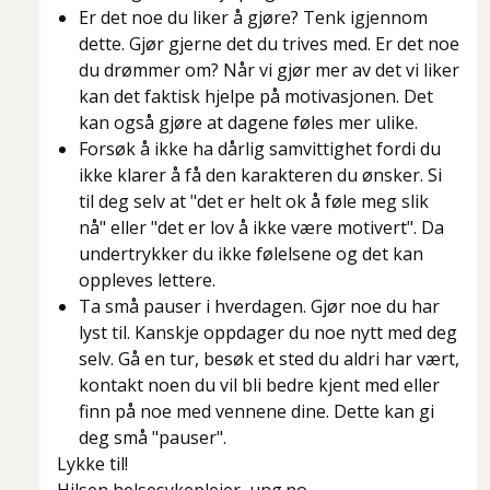
Er det noe du liker å gjøre? Tenk igjennom
dette. Gjør gjerne det du trives med. Er det noe
du drømmer om? Når vi gjør mer av det vi liker
kan det faktisk hjelpe på motivasjonen. Det
kan også gjøre at dagene føles mer ulike.
Forsøk å ikke ha dårlig samvittighet fordi du
ikke klarer å få den karakteren du ønsker. Si
til deg selv at
"det er helt ok å føle meg slik
nå"
eller
"det er lov å ikke være motivert"
. Da
undertrykker du ikke følelsene og det kan
oppleves lettere.
Ta små pauser i hverdagen. Gjør noe du har
lyst til. Kanskje oppdager du noe nytt med deg
selv. Gå en tur, besøk et sted du aldri har vært,
kontakt noen du vil bli bedre kjent med eller
finn på noe med vennene dine. Dette kan gi
deg små "pauser".
Lykke til!