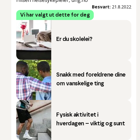
Hilsen helsesykepleier, ung.no
Besvart:
21.8.2022
Vi har valgt ut dette for deg
Er du skolelei?
Snakk med foreldrene dine
om vanskelige ting
Fysisk aktivitet i
hverdagen – viktig og sunt