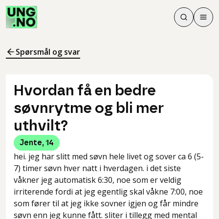
Søk
Men
Søk
Meny
Søk i innhol
Meny for å 
Spørsmål og svar
Hvordan få en bedre
søvnrytme og bli mer
uthvilt?
Jente
,
14
hei. jeg har slitt med søvn hele livet og sover ca 6 (5-
7) timer søvn hver natt i hverdagen. i det siste
våkner jeg automatisk 6:30, noe som er veldig
irriterende fordi at jeg egentlig skal våkne 7:00, noe
som fører til at jeg ikke sovner igjen og får mindre
søvn enn jeg kunne fått. sliter i tillegg med mental