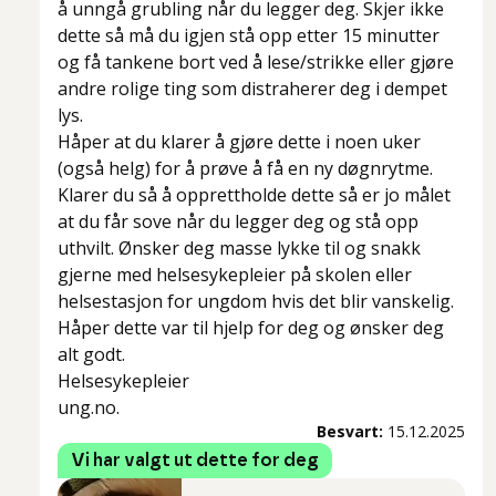
å unngå grubling når du legger deg. Skjer ikke
dette så må du igjen stå opp etter 15 minutter
og få tankene bort ved å lese/strikke eller gjøre
andre rolige ting som distraherer deg i dempet
lys.
Håper at du klarer å gjøre dette i noen uker
(også helg) for å prøve å få en ny døgnrytme.
Klarer du så å opprettholde dette så er jo målet
at du får sove når du legger deg og stå opp
uthvilt. Ønsker deg masse lykke til og snakk
gjerne med helsesykepleier på skolen eller
helsestasjon for ungdom hvis det blir vanskelig.
Håper dette var til hjelp for deg og ønsker deg
alt godt.
Helsesykepleier
ung.no.
Besvart:
15.12.2025
Vi har valgt ut dette for deg