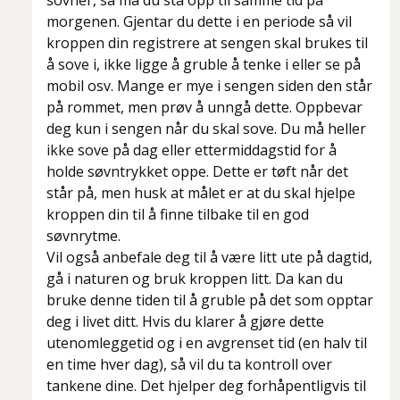
sovner, så må du stå opp til samme tid på
morgenen. Gjentar du dette i en periode så vil
kroppen din registrere at sengen skal brukes til
å sove i, ikke ligge å gruble å tenke i eller se på
mobil osv. Mange er mye i sengen siden den står
på rommet, men prøv å unngå dette. Oppbevar
deg kun i sengen når du skal sove. Du må heller
ikke sove på dag eller ettermiddagstid for å
holde søvntrykket oppe. Dette er tøft når det
står på, men husk at målet er at du skal hjelpe
kroppen din til å finne tilbake til en god
søvnrytme.
Vil også anbefale deg til å være litt ute på dagtid,
gå i naturen og bruk kroppen litt. Da kan du
bruke denne tiden til å gruble på det som opptar
deg i livet ditt. Hvis du klarer å gjøre dette
utenomleggetid og i en avgrenset tid (en halv til
en time hver dag), så vil du ta kontroll over
tankene dine. Det hjelper deg forhåpentligvis til