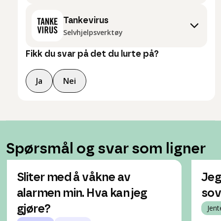
Tankevirus
Selvhjelpsverktøy
Fikk du svar på det du lurte på?
Ja
Nei
Spørsmål og svar som ligner
Sliter med å våkne av
Jeg
alarmen min. Hva kan jeg
sov
gjøre?
Jent