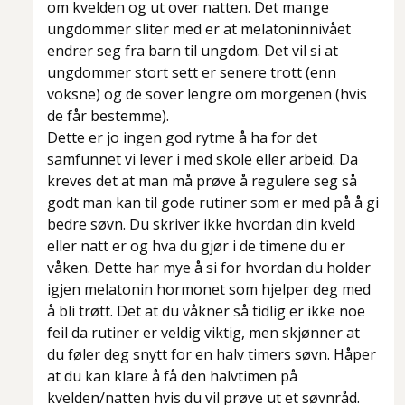
om kvelden og ut over natten. Det mange
ungdommer sliter med er at melatoninnivået
endrer seg fra barn til ungdom. Det vil si at
ungdommer stort sett er senere trott (enn
voksne) og de sover lengre om morgenen (hvis
de får bestemme).
Dette er jo ingen god rytme å ha for det
samfunnet vi lever i med skole eller arbeid. Da
kreves det at man må prøve å regulere seg så
godt man kan til gode rutiner som er med på å gi
bedre søvn. Du skriver ikke hvordan din kveld
eller natt er og hva du gjør i de timene du er
våken. Dette har mye å si for hvordan du holder
igjen melatonin hormonet som hjelper deg med
å bli trøtt. Det at du våkner så tidlig er ikke noe
feil da rutiner er veldig viktig, men skjønner at
du føler deg snytt for en halv timers søvn. Håper
at du kan klare å få den halvtimen på
kvelden/natten hvis du vil prøve ut et søvnråd.