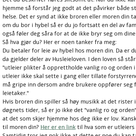
hjemme så forstår jeg godt at det påvirker både s
helse. Det er synd at ikke broren eller moren din ta
om du bor i hybel så er du jo fortsatt en del av fam
også føler deg såra for at de ikke bryr seg om dine
Så hva gjør du? Her er noen tanker fra meg:
Du betaler for leie av hybel hos moren din. Da er du
da gjelder deler av Husleieloven. I den loven så stå
"utleier plikter å opprettholde vanlig ro og orden
utleier ikke skal sette i gang eller tillate forstyrr
må gripe inn dersom andre brukere oppfører seg f
leietaker."
Hvis broren din spiller så høy musikk at det rister i 
døgnets tider, så er jo ikke det
"vanlig ro og orden
at det som skjer hjemme hos deg ikke er lov. Kansk
til moren din?
Her er en link
til hva som er utleiers
Samtidig tror jeg nok ikke at dette er noe du kan ta