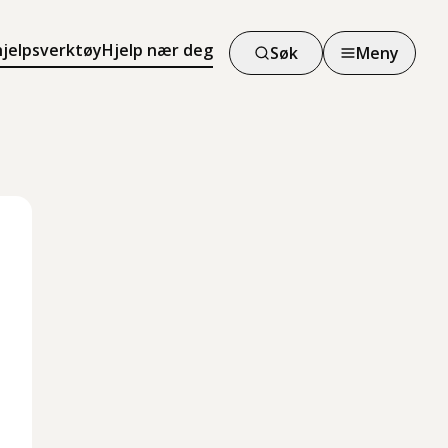
hjelpsverktøy
Hjelp nær deg
Søk
Meny