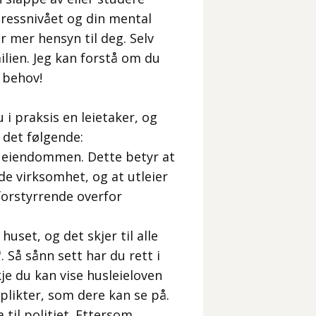
tressnivået og din mental
r mer hensyn til deg. Selv
ilien. Jeg kan forstå om du
 behov!
 i praksis en
leietaker,
og
r det følgende:
 i eiendommen. Dette betyr at
ende virksomhet, og at utleier
orstyrrende overfor
huset, og det skjer til alle
"
. Så sånn sett har du rett i
je du kan vise husleieloven
 plikter, som dere kan se på.
 til politiet. Ettersom