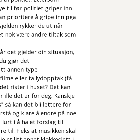
 til før politiet griper inn
an prioritere å gripe inn pga
sjelden rykker de ut når
et nok være andre tiltak som
år det gjelder din situasjon,
du gjør det.
litt annen type
lme eller ta lydopptak (få
det rister i huset? Det kan
 ille det er for deg. Kanskje
" så kan det bli lettere for
orstå og klare å endre på noe.
lurt i å ha et forslag til
e til. F.eks at musikken skal
e et litt annet klokkeslett i