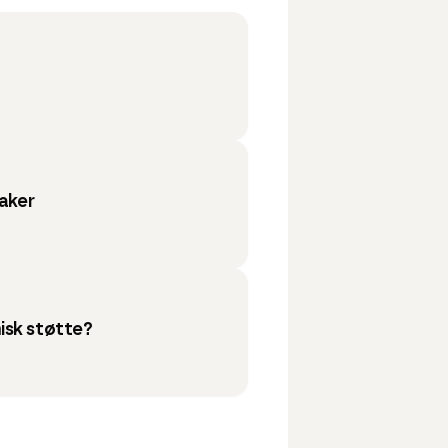
taker
isk støtte?