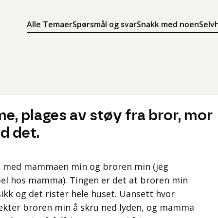
Alle Temaer
Spørsmål og svar
Snakk med noen
Selv
Søk
Meny
Søk i innholdet på ung.no
Meny for å navigere på ung.no
e, plages av støy fra bror, mor
d det.
me med mammaen min og broren min (jeg
ybel hos mamma). Tingen er det at broren min
ikk og det rister hele huset. Uansett hvor
nekter broren min å skru ned lyden, og mamma