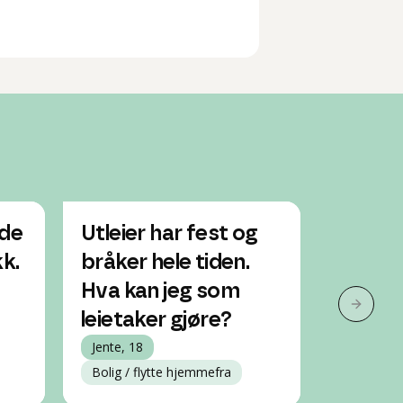
nde
Utleier har fest og
Hva ska
kk.
bråker hele tiden.
gå på v
Hva kan jeg som
stipen
Neste 
leietaker gjøre?
Jente, 15
Jente, 18
Bolig / flytte hjemmefra