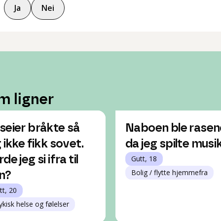
Ja
Nei
m ligner
seier bråkte så
Naboen ble rase
 ikke fikk sovet.
da jeg spilte musi
de jeg si ifra til
Gutt, 18
Bolig / flytte hjemmefra
n?
tt, 20
ykisk helse og følelser