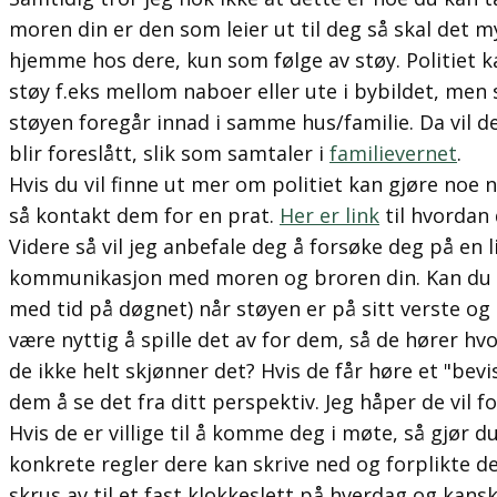
moren din er den som leier ut til deg så skal det mye
hjemme hos dere, kun som følge av støy. Politiet k
støy f.eks mellom naboer eller ute i bybildet, men 
støyen foregår innad i samme hus/familie. Da vil d
blir foreslått, slik som samtaler i
familievernet
.
Hvis du vil finne ut mer om politiet kan gjøre noe n
så kontakt dem for en prat.
Her er link
til hvordan 
Videre så vil jeg anbefale deg å forsøke deg på en 
kommunikasjon med moren og broren din. Kan du fi
med tid på døgnet) når støyen er på sitt verste og 
være nyttig å spille det av for dem, så de hører hvor
de ikke helt skjønner det? Hvis de får høre et "bevis
dem å se det fra ditt perspektiv. Jeg håper de vil f
Hvis de er villige til å komme deg i møte, så gjør du 
konkrete regler dere kan skrive ned og forplikte der
skrus av til et fast klokkeslett på hverdag og kanskj