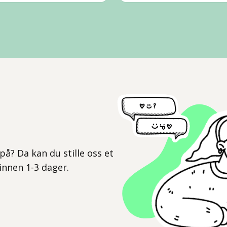
l
på? Da kan du stille oss et
 innen 1-3 dager.