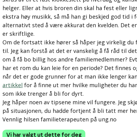
helger. Eller at hvis broren din skal ha fest eller li
ekstra høy musikk, så må han gi beskjed god tid i f
alternativt sted å være akkurat den kvelden. Det er
er skriftlige.
Om de fortsatt ikke hører så håper jeg virkelig du f
til. Jeg kan forstå at det er vanskelig å få råd til 
om å få bo billig hos andre familiemedlemmer? E
har et rom du kan leie for en periode? Det finnes 
når det er gode grunner for at man ikke lenger k
artikkel
for å finne ut mer hvilke muligheter du har 
som ikke trenger å bli for dyrt.
Jeg håper noen av tipsene mine vil fungere. Jeg skj
på situasjonen, du hadde fortjent å bli tatt mer hens
Vennlig hilsen familieterapeuten på ung.no
Vi har valgt ut dette for deg