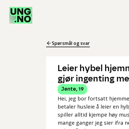
Spørsmål og svar
Leier hybel hjemm
gjør ingenting me
Jente
,
19
Hei, jeg bor fortsatt hjem
betaler husleie å leier en h
spiller alltid kjempe høy mus
mange ganger jeg sier ifra 