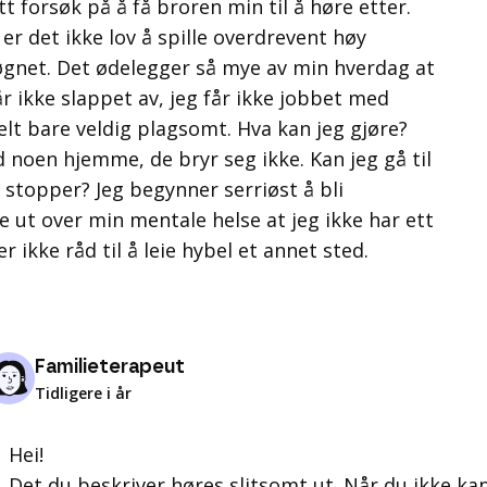
tt forsøk på å få broren min til å høre etter.
 er det ikke lov å spille overdrevent høy
øgnet. Det ødelegger så mye av min hverdag at
år ikke slappet av, jeg får ikke jobbet med
elt bare veldig plagsomt. Hva kan jeg gjøre?
 noen hjemme, de bryr seg ikke. Kan jeg gå til
 stopper? Jeg begynner serriøst å bli
e ut over min mentale helse at jeg ikke har ett
er ikke råd til å leie hybel et annet sted.
Familieterapeut
Tidligere i år
Hei!
Det du beskriver høres slitsomt ut. Når du ikke kan