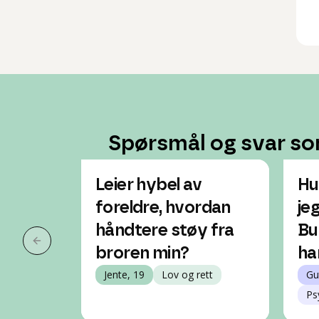
Spørsmål og svar so
Leier hybel av
Hu
foreldre, hvordan
jeg
håndtere støy fra
Bur
Forrige slide
broren min?
ha
Jente, 19
Lov og rett
Gu
Ps