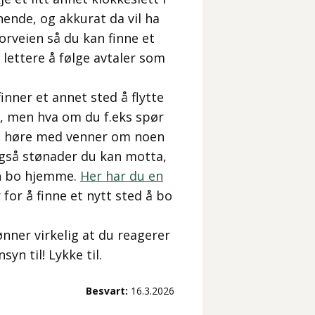
gnende, og akkurat da vil ha
orveien så du kan finne et
 lettere å følge avtaler som
inner et annet sted å flytte
det, men hva om du f.eks spør
vt høre med venner om noen
også stønader du kan motta,
an bo hjemme.
Her har du en
for å finne et nytt sted å bo
ønner virkelig at du reagerer
yn til! Lykke til.
Besvart:
16.3.2026