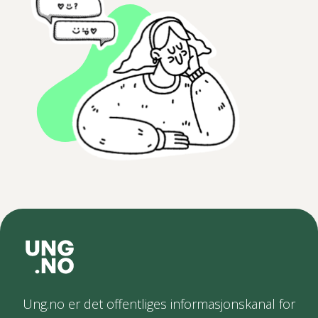
Ung.no er det offentliges informasjonskanal for