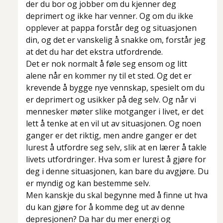
der du bor og jobber om du kjenner deg
deprimert og ikke har venner. Og om du ikke
opplever at pappa forstår deg og situasjonen
din, og det er vanskelig å snakke om, forstår jeg
at det du har det ekstra utfordrende.
Det er nok normalt å føle seg ensom og litt
alene når en kommer ny til et sted. Og det er
krevende å bygge nye vennskap, spesielt om du
er deprimert og usikker på deg selv. Og når vi
mennesker møter slike motganger i livet, er det
lett å tenke at en vil ut av situasjonen. Og noen
ganger er det riktig, men andre ganger er det
lurest å utfordre seg selv, slik at en lærer å takle
livets utfordringer. Hva som er lurest å gjøre for
deg i denne situasjonen, kan bare du avgjøre. Du
er myndig og kan bestemme selv.
Men kanskje du skal begynne med å finne ut hva
du kan gjøre for å komme deg ut av denne
depresjonen? Da har du mer energi og