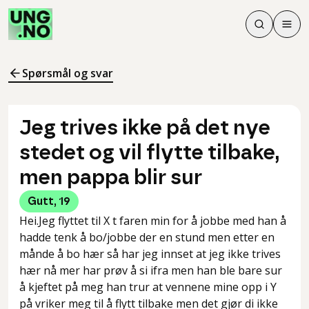
Søk
Men
Søk
Meny
Søk i innhol
Meny for å 
Spørsmål og svar
Jeg trives ikke på det nye
stedet og vil flytte tilbake,
men pappa blir sur
Gutt
,
19
Hei.Jeg flyttet til X t faren min for å jobbe med han å
hadde tenk å bo/jobbe der en stund men etter en
månde å bo hær så har jeg innset at jeg ikke trives
hær nå mer har prøv å si ifra men han ble bare sur
å kjeftet på meg han trur at vennene mine opp i Y
på vriker meg til å flytt tilbake men det gjør di ikke