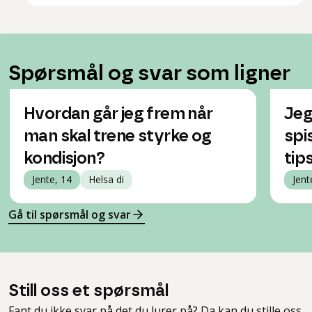
Spørsmål og svar som ligner
Hvordan går jeg frem når
Jeg 
man skal trene styrke og
spi
kondisjon?
tip
Jente, 14
Helsa di
Jent
Gå til spørsmål og svar
Still oss et spørsmål
Fant du ikke svar på det du lurer på? Da kan du stille oss