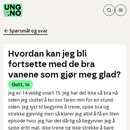
Søk
Men
Søk
Meny
Søk i innhol
Meny for å 
Spørsmål og svar
Hvordan kan jeg bli
fortsette med de bra
vanene som gjør meg glad?
Gutt
,
14
Jeg er 14 veldig snart 15. Jeg har det ikke så bra nå
siden jeg sluttet å bo oss faren min for en stund
siden. Jeg lyst til begynne å trene, spise bra og
strekke gjevnlig men så klarer jeg altid å få en liten
episode hvor jeg har det dårlig så begynner jeg å
spise dritt mat, ikke trene og ikke strekke å bare