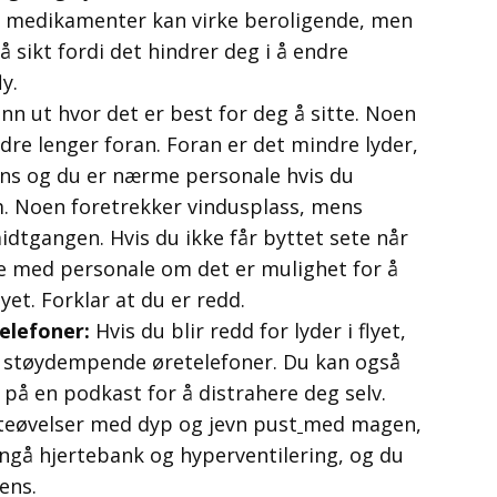
 og medikamenter kan virke beroligende, men
å sikt fordi det hindrer deg i å endre
y.
nn ut hvor det er best for deg å sitte. Noen
ndre lenger foran. Foran er det mindre lyder,
ns og du er nærme personale hvis du
. Noen foretrekker vindusplass, mens
midtgangen. Hvis du ikke får byttet sete når
re med personale om det er mulighet for å
et. Forklar at du er redd.
elefoner:
Hvis du blir redd for lyder i flyet,
g støydempende øretelefoner. Du kan også
 på en podkast for å distrahere deg selv.
eøvelser med dyp og jevn pust
med magen,
nngå hjertebank og hyperventilering, og du
ens.