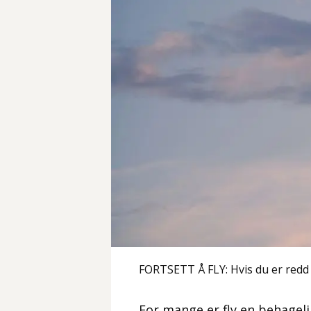
FORTSETT Å FLY: Hvis du er redd fo
For mange er fly en behagel