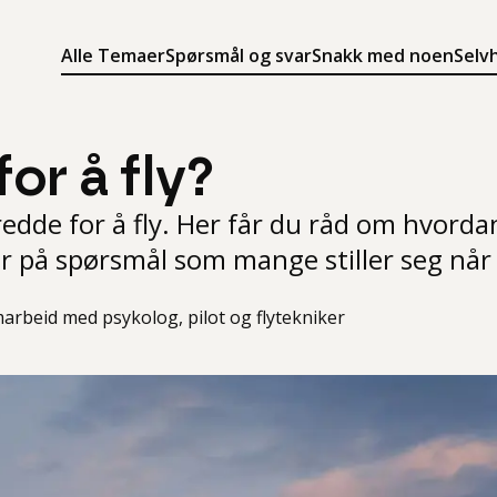
Alle Temaer
Spørsmål og svar
Snakk med noen
Selv
Søk
Meny
Søk i innholdet på ung.no
Meny for å navigere på ung.no
for å fly?
edde for å fly. Her får du råd om hvorda
ar på spørsmål som mange stiller seg når d
arbeid med psykolog, pilot og flytekniker