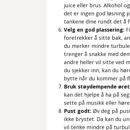
juice eller brus. Alkohol
det er ingen god løsning p
tankene dine rundt det å fl
Velg en god plassering:
Fi
foretrekker å sitte bak, a
du merker mindre turbule
trenger å snakke med dem
andre heller vil sitte ved 
du sjekker inn, kan du hø
bytte når du kommer på fly
Bruk støydempende øret
kan det hjelpe å ha på se
sette på musikk eller høre
Pust godt:
Øv deg på pust
ikke brystet. Da kan du u
vil tenke mindre på turbul