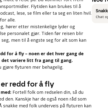
Noe f
sportmidler. Flytiden kan brukes til å
Snak
dcast, lese, se film eller ta seg en liten hvil.
Chat o
or alle.
g, hører etter mistenkelige lyder og
se personalet gjør. Tiden før reisen blir
e seg, men til å engste seg for alt som kan
edd for å fly – noen er det hver gang de
 det variere litt fra gang til gang.
u gjøre flyturen mer behagelig.
 er redd for å fly
 med:
Fortell folk om redselen din, så du
med den. Kanskje har de også noen råd som
 Å snakke med folk underveis på flyturen kan