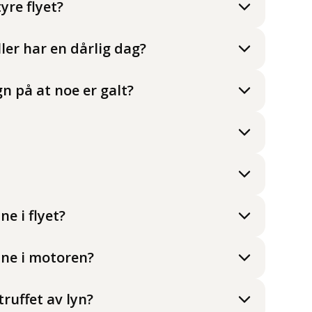
yre flyet?
ler har en dårlig dag?
gn på at noe er galt?
e i flyet?
ne i motoren?
 truffet av lyn?