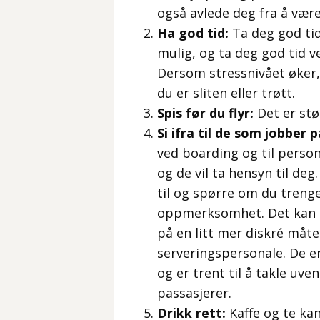
også avlede deg fra å være
Ha god tid:
Ta deg god tid 
mulig, og ta deg god tid 
Dersom stressnivået øker,
du er sliten eller trøtt.
Spis før du flyr:
Det er stør
Si ifra til de som jobber p
ved boarding og til persona
og de vil ta hensyn til de
til og spørre om du treng
oppmerksomhet. Det kan du
på en litt mer diskré måte
serveringspersonale. De e
og er trent til å takle uv
passasjerer.
Drikk rett:
Kaffe og te kan