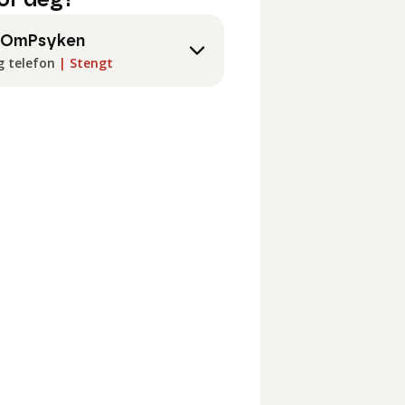
or deg?
kOmPsyken
g telefon
|
Stengt