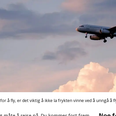
r å fly, er det viktig å ikke la frykten vinne ved å unngå å f
ig måte å reise på. Du kommer fort frem