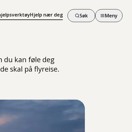
hjelpsverktøy
Hjelp nær deg
Søk
Meny
n du kan føle deg
e skal på flyreise.