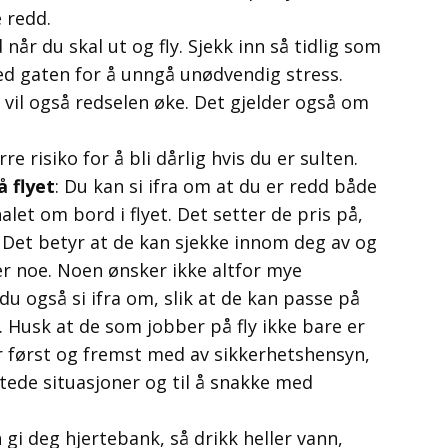
 redd.
når du skal ut og fly. Sjekk inn så tidlig som
ved gaten for å unngå unødvendig stress.
 vil også redselen øke. Det gjelder også om
re risiko for å bli dårlig hvis du er sulten.
å flyet
: Du kan si ifra om at du er redd både
let om bord i flyet. Det setter de pris på,
g. Det betyr at de kan sjekke innom deg av og
er noe. Noen ønsker ikke altfor mye
 også si ifra om, slik at de kan passe på
. Husk at de som jobber på fly ikke bare er
r først og fremst med av sikkerhetshensyn,
entede situasjoner og til å snakke med
 gi deg hjertebank, så drikk heller vann,