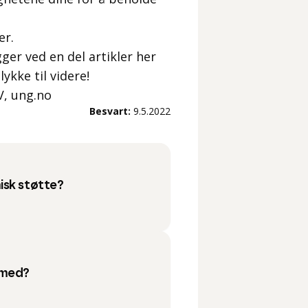
er.
gger ved en del artikler her
ykke til videre!
V, ung.no
Besvart:
9.5.2022
isk støtte?
 med?