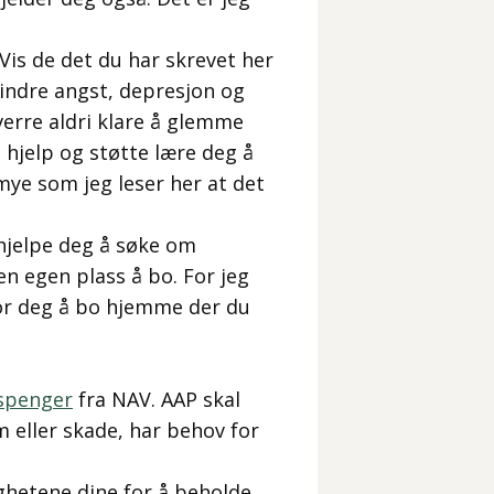
Vis de det du har skrevet her
 mindre angst, depresjon og
verre aldri klare å glemme
 hjelp og støtte lære deg å
 mye som jeg leser her at det
hjelpe deg å søke om
en egen plass å bo. For jeg
for deg å bo hjemme der du
gspenger
fra NAV. AAP skal
m eller skade, har behov for
hetene dine for å beholde