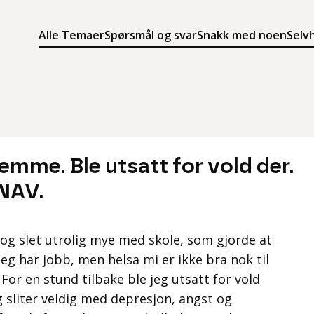
Alle Temaer
Spørsmål og svar
Snakk med noen
Selv
Søk
Meny
Søk i innholdet på ung.no
Meny for å navigere på ung.no
jemme. Ble utsatt for vold der.
 NAV.
 og slet utrolig mye med skole, som gjorde at
eg har jobb, men helsa mi er ikke bra nok til
 For en stund tilbake ble jeg utsatt for vold
g sliter veldig med depresjon, angst og