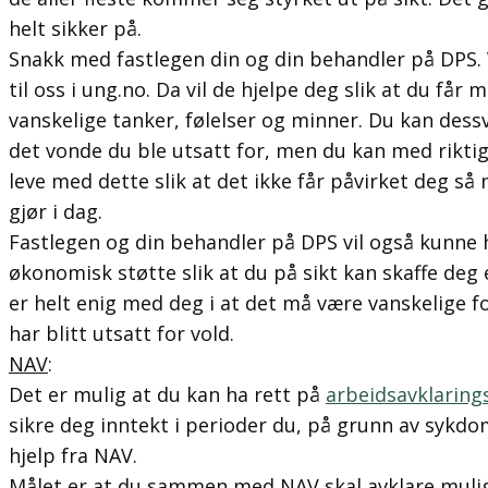
helt sikker på.
Snakk med fastlegen din og din behandler på DPS. 
til oss i ung.no. Da vil de hjelpe deg slik at du får
vanskelige tanker, følelser og minner. Du kan dess
det vonde du ble utsatt for, men du kan med riktig
leve med dette slik at det ikke får påvirket deg så
gjør i dag.
Fastlegen og din behandler på DPS vil også kunne 
økonomisk støtte slik at du på sikt kan skaffe deg 
er helt enig med deg i at det må være vanskelige 
har blitt utsatt for vold.
NAV
:
Det er mulig at du kan ha rett på
arbeidsavklarin
sikre deg inntekt i perioder du, på grunn av sykdo
hjelp fra NAV.
Målet er at du sammen med NAV skal avklare mulig