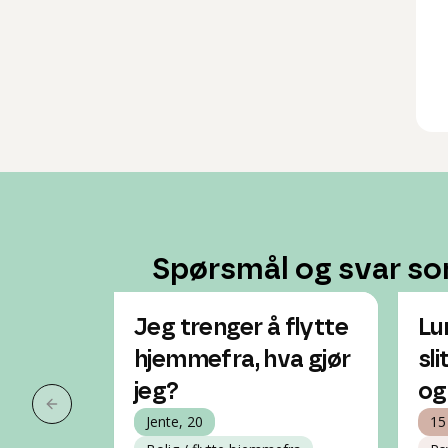
Spørsmål og svar so
Jeg trenger å flytte
Lu
hjemmefra, hva gjør
sl
jeg?
og
Forrige slide
Jente, 20
15