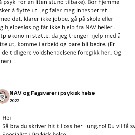
å psyk. for en liten stund tilbake). Bor hjemme
er å flytte ut. Jeg føler meg innesperret
med det, klarer ikke jobbe, gå på skole eller
g hjelpesløs og får ikke hjelp fra NAV heller…
Mtp økonomi støtte, da jeg trenger hjelp med å
te ut, komme i arbeid og bare bli bedre. (Er
de tidligere voldshendelsene foregikk her.. Og
ner)
NAV og Fagsvarer i psykisk helse
2022
Hei
Så bra du skriver hit til oss her i ung.no! Du vil få
Spesialist i Psykisk helse.