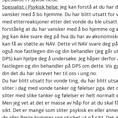
Spesialist i Psykisk helse:
Jeg kan forstå at du har d
vansker med å bo hjemme. Du har blitt utsatt for 
med etterreaksjoner etter det vonde du ble utsatt 
forståelig at du har vansker med å bo hjemme og ø
Jeg kan ikke svare deg på hva du har av økonomiske
kan få av støtte av NAV. Dette vil NAV svare deg på
også noe fastlegen din og din behandler (jeg går u
DPS) kan hjelpe deg å undersøke. Jeg håper derfo
fastlegen og din behandler på DPS om dette. Vis g
din det du har skrevet her til oss i ung.no.
Du har blitt utsatt for vonde ting, du har blitt ut
sliter i dag med vonde tanker og følelser pga. det d
sliter med slike tanker og følelser er helt normalt 
Men jeg vet at det er masse av håp for at du skal 
sikt. Det er mange som sliter psykisk en eller anne
de aller fleste kommer seg styrket ut på sikt. Det g