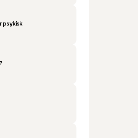
r psykisk
?