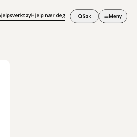
hjelpsverktøy
Hjelp nær deg
Søk
Meny