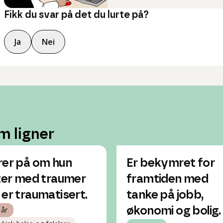
Fikk du svar på det du lurte på?
Ja
Nei
m ligner
rer på om hun
Er bekymret for
iter med traumer
framtiden med
 er traumatisert.
tanke på jobb,
 år
økonomi og bolig.