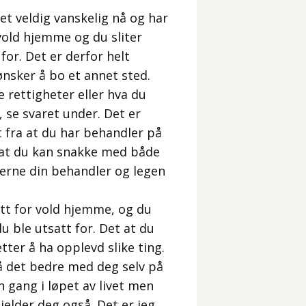
et veldig vanskelig nå og har
vold hjemme og du sliter
for. Det er derfor helt
nsker å bo et annet sted.
 rettigheter eller hva du
, se svaret under. Det er
t fra at du har behandler på
r at du kan snakke med både
jerne din behandler og legen
satt for vold hjemme, og du
u ble utsatt for. Det at du
etter å ha opplevd slike ting.
få det bedre med deg selv på
n gang i løpet av livet men
jelder deg også. Det er jeg