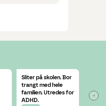
Sliter på skolen. Bor
Vil be
trangt med hele
men har
familien. Utredes for
egenan
Neste 
ADHD.
Jente, 18