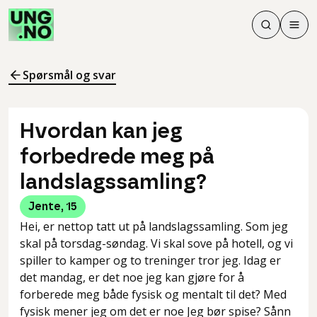
Søk
Men
Søk
Meny
Søk i innhol
Meny for å 
Spørsmål og svar
Hvordan kan jeg
forbedrede meg på
landslagssamling?
Jente
,
15
Hei, er nettop tatt ut på landslagssamling. Som jeg
skal på torsdag-søndag. Vi skal sove på hotell, og vi
spiller to kamper og to treninger tror jeg. Idag er
det mandag, er det noe jeg kan gjøre for å
forberede meg både fysisk og mentalt til det? Med
fysisk mener jeg om det er noe Jeg bør spise? Sånn