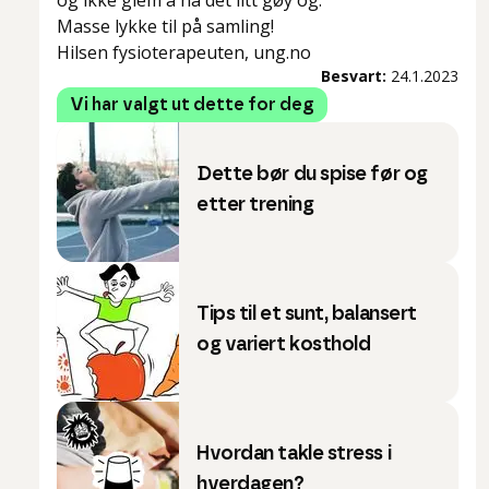
og ikke glem å ha det litt gøy og.
Masse lykke til på samling!
Hilsen fysioterapeuten, ung.no
Besvart:
24.1.2023
Vi har valgt ut dette for deg
Dette bør du spise før og
etter trening
Tips til et sunt, balansert
og variert kosthold
Hvordan takle stress i
hverdagen?