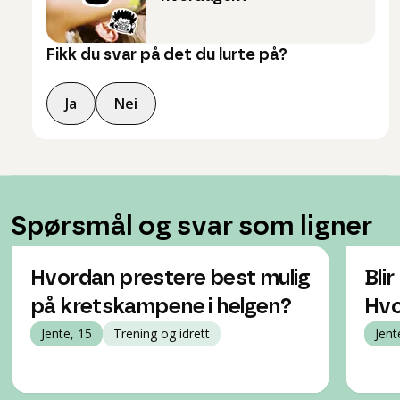
Fikk du svar på det du lurte på?
Ja
Nei
Spørsmål og svar som ligner
Hvordan prestere best mulig
Bli
på kretskampene i helgen?
Hvo
Jente, 15
Trening og idrett
Jent