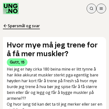
Søk
Men
Søk
Meny
Søk i innhol
Meny for å 
Spørsmål og svar
Hvor mye må jeg trene for
å få mer muskler?
Gutt
,
15
Hei jeg er høy cirka 180 beina mine er litt tynne å
har ikke akkurat muskler sterkt pga egentlig bare
høyden har kort får å trene på Fresh så hvor mye
burde jeg trene å hva bør jeg spise får å få større
bein eller lår og legg og får å bygge muskler på
armene???
Og hvor lang tid kan det ta til jeg merker eller ser en