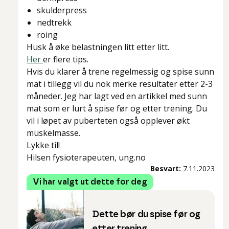
skulderpress
nedtrekk
roing
Husk å øke belastningen litt etter litt.
Her
er flere tips.
Hvis du klarer å trene regelmessig og spise sunn
mat i tillegg vil du nok merke resultater etter 2-3
måneder. Jeg har lagt ved en artikkel med sunn
mat som er lurt å spise før og etter trening. Du
vil i løpet av puberteten også opplever økt
muskelmasse.
Lykke til!
Hilsen fysioterapeuten, ung.no
Besvart:
7.11.2023
Vi har valgt ut dette for deg
Dette bør du spise før og