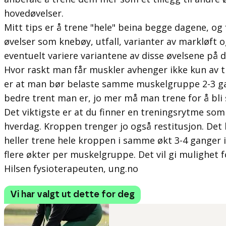
hovedøvelser.
Mitt tips er å trene "hele" beina begge dagene, 
øvelser som knebøy, utfall, varianter av markløft o
eventuelt variere variantene av disse øvelsene på 
Hvor raskt man får muskler avhenger ikke kun av 
er at man bør belaste samme muskelgruppe 2-3 gang
bedre trent man er, jo mer må man trene for å bli 
Det viktigste er at du finner en treningsrytme som
hverdag. Kroppen trenger jo også restitusjon. Det 
heller trene hele kroppen i samme økt 3-4 ganger
flere økter per muskelgruppe. Det vil gi mulighet f
Hilsen fysioterapeuten, ung.no
Vi har valgt ut dette for deg