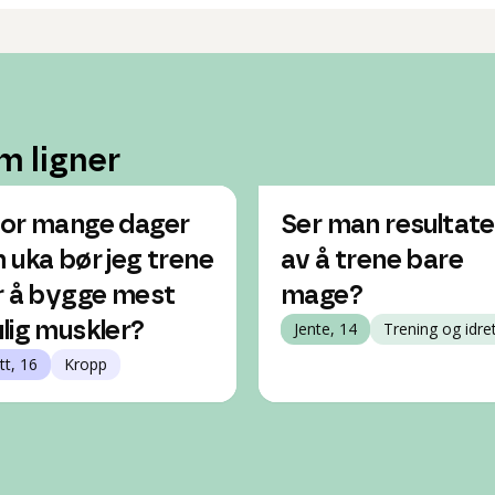
m ligner
or mange dager
Ser man resultate
 uka bør jeg trene
av å trene bare
r å bygge mest
mage?
lig muskler?
Jente, 14
Trening og idre
tt, 16
Kropp