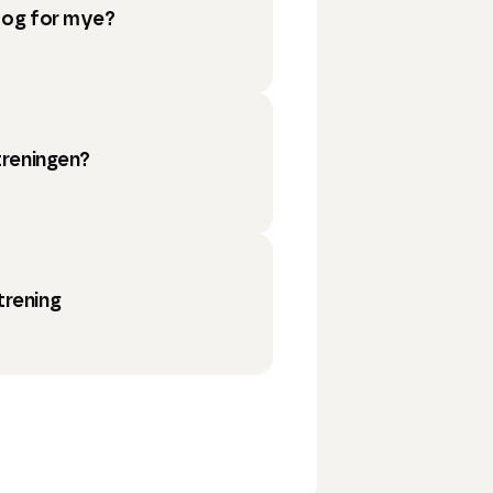
– og for mye?
treningen?
trening