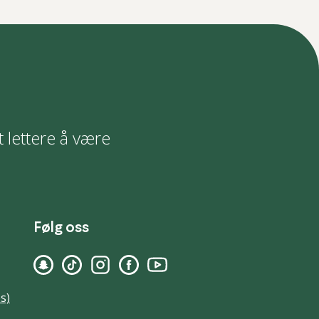
t lettere å være
Følg oss
s)