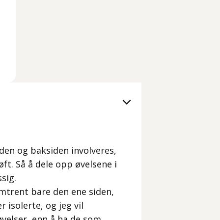
iden og baksiden involveres,
ft. Så å dele opp øvelsene i
sig.
omtrent bare den ene siden,
 isolerte, og jeg vil
øvelser, enn å ha de som