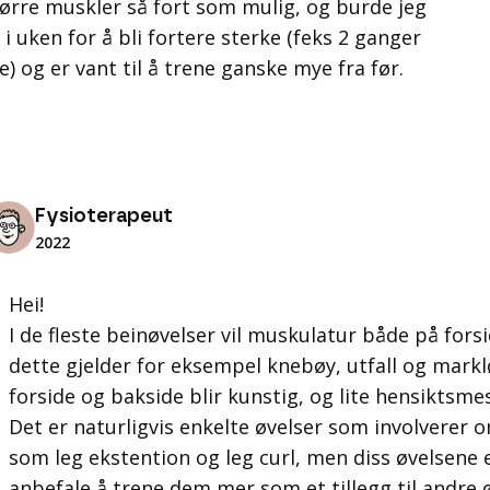
tørre muskler så fort som mulig, og burde jeg
i uken for å bli fortere sterke (feks 2 ganger
) og er vant til å trene ganske mye fra før.
Fysioterapeut
2022
Hei!
I de fleste beinøvelser vil muskulatur både på fors
dette gjelder for eksempel knebøy, utfall og marklø
forside og bakside blir kunstig, og lite hensiktsmes
Det er naturligvis enkelte øvelser som involverer 
som leg ekstention og leg curl, men diss øvelsene er
anbefale å trene dem mer som et tillegg til andre 