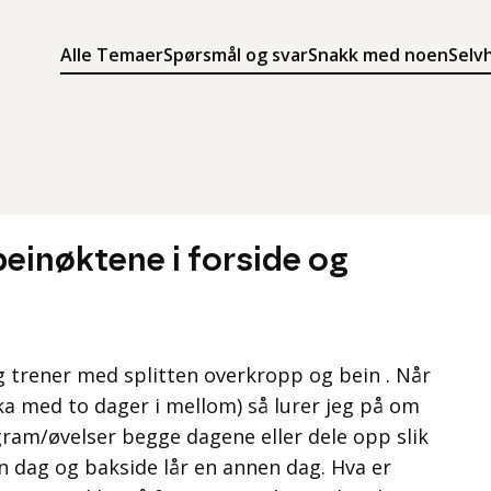
Alle Temaer
Spørsmål og svar
Snakk med noen
Selv
Søk
Meny
Søk i innholdet på ung.no
Meny for å navigere på ung.no
beinøktene i forside og
og trener med splitten overkropp og bein . Når
uka med to dager i mellom) så lurer jeg på om
am/øvelser begge dagene eller dele opp slik
en dag og bakside lår en annen dag. Hva er