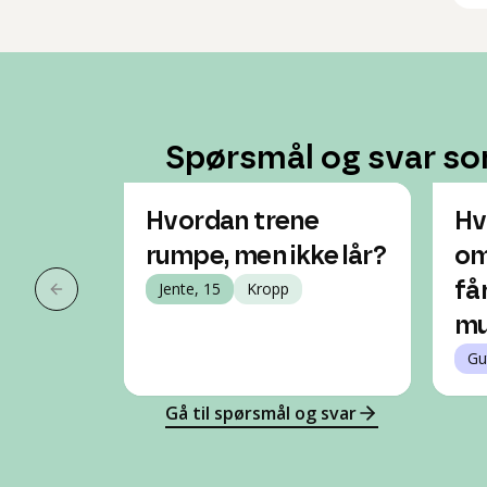
Spørsmål og svar so
Hvordan trene
Hv
rumpe, men ikke lår?
om
Jente, 15
Kropp
få
Forrige slide
mu
Gu
Gå til spørsmål og svar