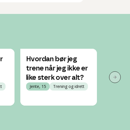
r
Hvordan bør jeg
Hvor m
trene når jeg ikke er
trene 
like sterk over alt?
muskl
Neste 
tt
Jente, 15
Trening og idrett
Gutt, 15