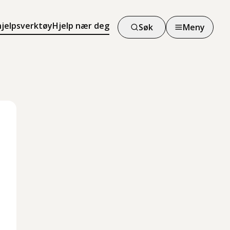
hjelpsverktøy
Hjelp nær deg
Søk
Meny