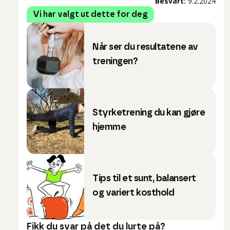
Besvart:
9.2.2024
Vi har valgt ut dette for deg
Når ser du resultatene av
treningen?
Styrketrening du kan gjøre
hjemme
Tips til et sunt, balansert
og variert kosthold
Fikk du svar på det du lurte på?