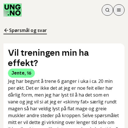
Søk
Men
Søk
Meny
Søk i innhol
Meny for å 
Spørsmål og svar
Vil treningen min ha
effekt?
Jente
,
16
Jeg har begynt å trene 6 ganger i uka i ca. 20 min
per økt. Det er ikke det at jeg er noe feit eller har
dårlig form, men jeg har lyst til å ha det som en
vane og jeg vil si at jeg er «skinny fat» særlig rundt
magen så har veldig lyst på flat mage og greie
muskler andre steder på kroppen. Selve spørsmålet
mitt er vil dette gi virkning over lenger tid selv om