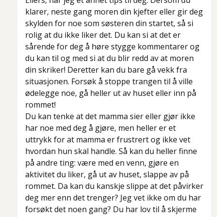
Ellers, har jeg et annet tips til deg: Dersom du
klarer, neste gang moren din kjefter eller gir deg
skylden for noe som søsteren din startet, så si
rolig at du ikke liker det. Du kan si at det er
sårende for deg å høre stygge kommentarer og
du kan til og med si at du blir redd av at moren
din skriker! Deretter kan du bare gå vekk fra
situasjonen. Forsøk å stoppe trangen til å ville
ødelegge noe, gå heller ut av huset eller inn på
rommet!
Du kan tenke at det mamma sier eller gjør ikke
har noe med deg å gjøre, men heller er et
uttrykk for at mamma er frustrert og ikke vet
hvordan hun skal handle. Så kan du heller finne
på andre ting: være med en venn, gjøre en
aktivitet du liker, gå ut av huset, slappe av på
rommet. Da kan du kanskje slippe at det påvirker
deg mer enn det trenger? Jeg vet ikke om du har
forsøkt det noen gang? Du har lov til å skjerme