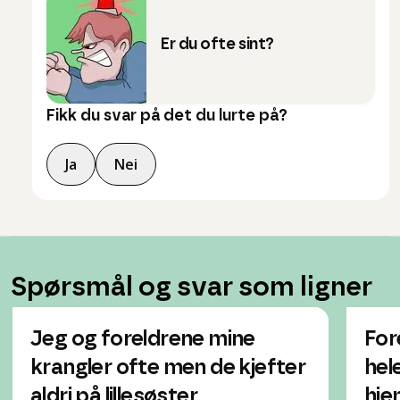
Er du ofte sint?
Fikk du svar på det du lurte på?
Ja
Nei
Spørsmål og svar som ligner
Jeg og foreldrene mine
For
krangler ofte men de kjefter
hele
aldri på lillesøster
hje