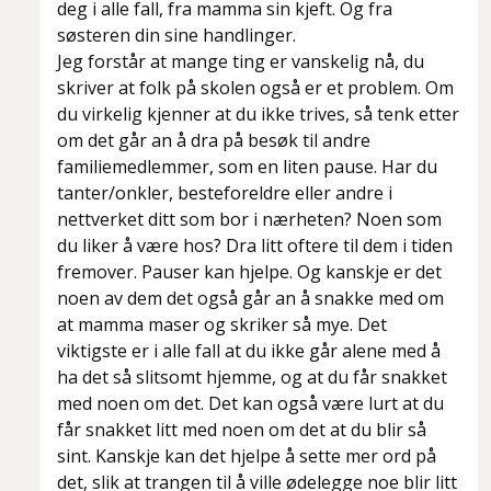
deg i alle fall, fra mamma sin kjeft. Og fra
søsteren din sine handlinger.
Jeg forstår at mange ting er vanskelig nå, du
skriver at folk på skolen også er et problem. Om
du virkelig kjenner at du ikke trives, så tenk etter
om det går an å dra på besøk til andre
familiemedlemmer, som en liten pause. Har du
tanter/onkler, besteforeldre eller andre i
nettverket ditt som bor i nærheten? Noen som
du liker å være hos? Dra litt oftere til dem i tiden
fremover. Pauser kan hjelpe. Og kanskje er det
noen av dem det også går an å snakke med om
at mamma maser og skriker så mye. Det
viktigste er i alle fall at du ikke går alene med å
ha det så slitsomt hjemme, og at du får snakket
med noen om det. Det kan også være lurt at du
får snakket litt med noen om det at du blir så
sint. Kanskje kan det hjelpe å sette mer ord på
det, slik at trangen til å ville ødelegge noe blir litt