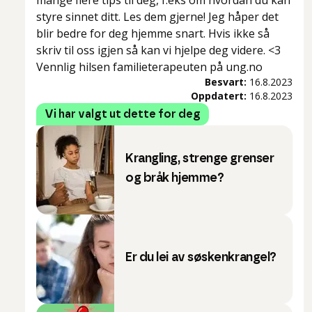
mange flere tips til deg, f.eks om hvordan du kan
styre sinnet ditt. Les dem gjerne! Jeg håper det
blir bedre for deg hjemme snart. Hvis ikke så
skriv til oss igjen så kan vi hjelpe deg videre. <3
Vennlig hilsen familieterapeuten på ung.no
Besvart:
16.8.2023
Oppdatert:
16.8.2023
Vi har valgt ut dette for deg
Krangling, strenge grenser
og bråk hjemme?
Er du lei av søskenkrangel?