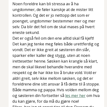
Noen foreldre kan bli stressa av å ha
ungdommer, de føler kanskje at de mister litt
kontrollen. Og det er jo nettopp det som er
poenget, ungdommer bestemmer mer og mer
selv. Da blir det feil om de skal mases på hvert
eneste sekund.
Det er også feil om den ene alltid skal få kjeft!
Det kan jeg tenke meg føles både urettferdig og
vondt. Det er ikke greit at søsteren din slår,
sparker eller kaller deg stygg, uten at noen
irettesetter henne. Søsken kan krangle så klart,
men de skal likevel behandle hverandre med
respekt og de har ikke lov å bruke vold. Vold er
aldri greit, selv ikke mellom søsken, og det er
foreldrene dine sitt ansvar å få dette til å stoppe.
Både mamma og pappa. Hvis volden mellom deg
og søsteren din fortsetter så
les mer her
om hva
du kan gjøre, for da
må
du gjøre noe!