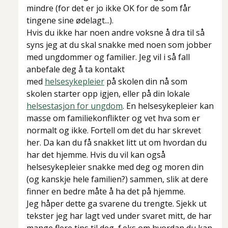
mindre (for det er jo ikke OK for de som får
tingene sine ødelagt...).
Hvis du ikke har noen andre voksne å dra til så
syns jeg at du skal snakke med noen som jobber
med ungdommer og familier. Jeg vil i så fall
anbefale deg å ta kontakt
med
helsesykepleier
på skolen din nå som
skolen starter opp igjen, eller på din lokale
helsestasjon for ungdom
. En helsesykepleier kan
masse om familiekonflikter og vet hva som er
normalt og ikke. Fortell om det du har skrevet
her. Da kan du få snakket litt ut om hvordan du
har det hjemme. Hvis du vil kan også
helsesykepleier snakke med deg og moren din
(og kanskje hele familien?) sammen, slik at dere
finner en bedre måte å ha det på hjemme.
Jeg håper dette ga svarene du trengte. Sjekk ut
tekster jeg har lagt ved under svaret mitt, de har