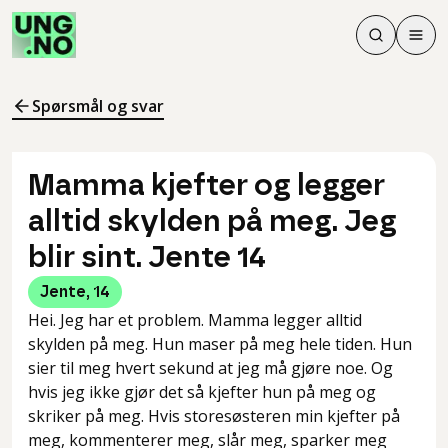
Søk
Men
Søk
Meny
Søk i innhol
Meny for å 
Spørsmål og svar
Mamma kjefter og legger
alltid skylden på meg. Jeg
blir sint. Jente 14
Jente
,
14
Hei. Jeg har et problem. Mamma legger alltid
skylden på meg. Hun maser på meg hele tiden. Hun
sier til meg hvert sekund at jeg må gjøre noe. Og
hvis jeg ikke gjør det så kjefter hun på meg og
skriker på meg. Hvis storesøsteren min kjefter på
meg, kommenterer meg, slår meg, sparker meg