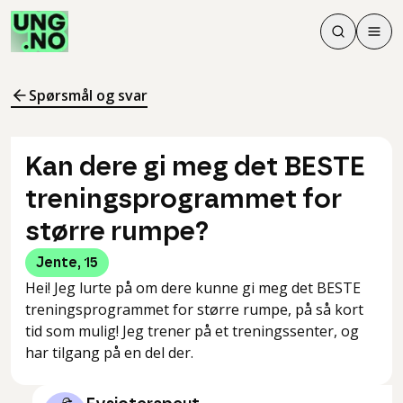
Søk
Men
Søk
Meny
Søk i innhol
Meny for å 
Spørsmål og svar
Kan dere gi meg det BESTE
treningsprogrammet for
større rumpe?
Jente
,
15
Hei! Jeg lurte på om dere kunne gi meg det BESTE
treningsprogrammet for større rumpe, på så kort
tid som mulig! Jeg trener på et treningssenter, og
har tilgang på en del der.