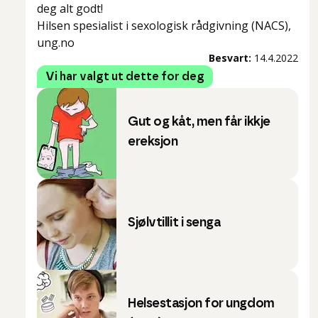
deg alt godt!
Hilsen spesialist i sexologisk rådgivning (NACS),
ung.no
Besvart:
14.4.2022
Vi har valgt ut dette for deg
Gut og kåt, men får ikkje
ereksjon
Sjølvtillit i senga
Helsestasjon for ungdom