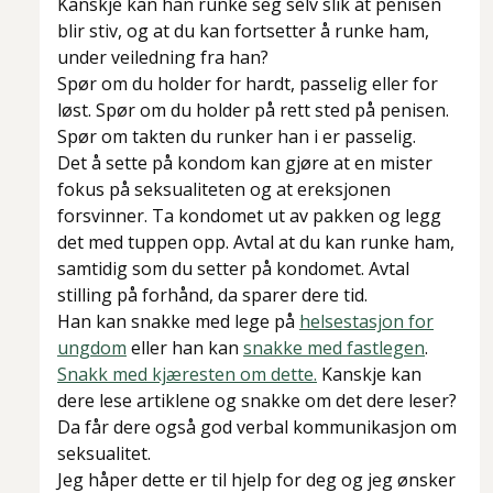
Kanskje kan han runke seg selv slik at penisen
blir stiv, og at du kan fortsetter å runke ham,
under veiledning fra han?
Spør om du holder for hardt, passelig eller for
løst. Spør om du holder på rett sted på penisen.
Spør om takten du runker han i er passelig.
Det å sette på kondom kan gjøre at en mister
fokus på seksualiteten og at ereksjonen
forsvinner. Ta kondomet ut av pakken og legg
det med tuppen opp. Avtal at du kan runke ham,
samtidig som du setter på kondomet. Avtal
stilling på forhånd, da sparer dere tid.
Han kan snakke med lege på
helsestasjon for
ungdom
eller han kan
snakke med fastlegen
.
Snakk med kjæresten om dette.
Kanskje kan
dere lese artiklene og snakke om det dere leser?
Da får dere også god verbal kommunikasjon om
seksualitet.
Jeg håper dette er til hjelp for deg og jeg ønsker