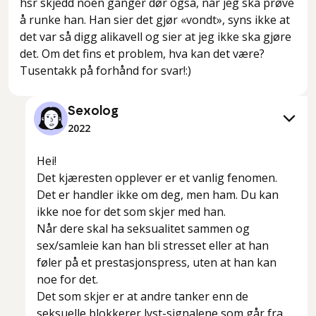
hsr skjedd noen ganger dør også, når jeg ska prøve
å runke han. Han sier det gjør «vondt», syns ikke at
det var så digg alikavell og sier at jeg ikke ska gjøre
det. Om det fins et problem, hva kan det være?
Tusentakk på forhånd for svar!:)
Sexolog
2022
Hei!
Det kjæresten opplever er et vanlig fenomen.
Det er handler ikke om deg, men ham. Du kan
ikke noe for det som skjer med han.
Når dere skal ha seksualitet sammen og
sex/samleie kan han bli stresset eller at han
føler på et prestasjonspress, uten at han kan
noe for det.
Det som skjer er at andre tanker enn de
seksuelle blokkerer lyst-signalene som går fra