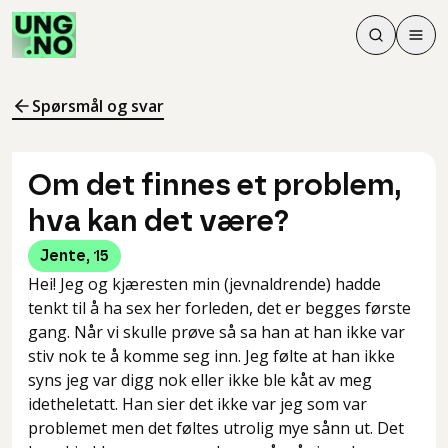
Søk
Men
Søk
Meny
Søk i innhol
Meny for å 
Spørsmål og svar
Om det finnes et problem,
hva kan det være?
Jente
,
15
Hei! Jeg og kjæresten min (jevnaldrende) hadde
tenkt til å ha sex her forleden, det er begges første
gang. Når vi skulle prøve så sa han at han ikke var
stiv nok te å komme seg inn. Jeg følte at han ikke
syns jeg var digg nok eller ikke ble kåt av meg
idetheletatt. Han sier det ikke var jeg som var
problemet men det føltes utrolig mye sånn ut. Det