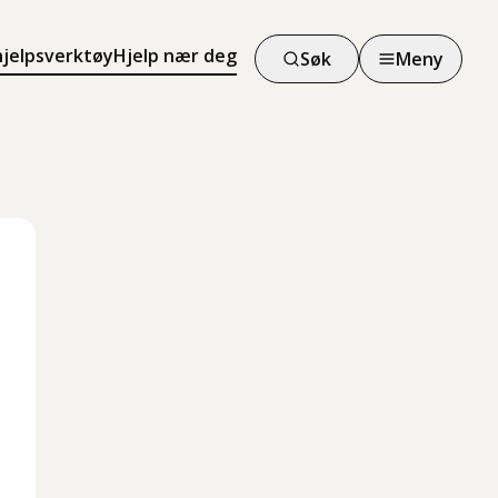
hjelpsverktøy
Hjelp nær deg
Søk
Meny