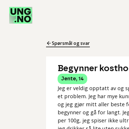
Spørsmål og svar
Begynner kosthol
Jente
,
14
Jeg er veldig opptatt av og 
et problem. Jeg har mye kun
og jeg gjør mitt aller beste 
begynner og gå for langt. J
per 100g, jeg spiser ikke ult
jeg drikker så lite uten suk