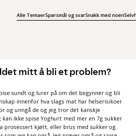
Alle Temaer
Spørsmål og svar
Snakk med noen
Selv
Søk
Meny
Søk i innholdet på ung.no
Meny for å navigere på ung.no
det mitt å bli et problem?
spise sundt og lurer på om det begynner og bli
nskap innenfor hva slags mat har helserisikoer
for og unngå de og jeg tror det kanskje
eg kan ikke spise Yoghurt med mer en 7g sukker
ra prosessert kjøtt, eller brus med sukker og
ker som jeg kan også. Jeg prøver også og spise