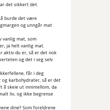
har det sikkert det.
så burde det være
ryggmargen og unngår mat
av vanlig mat, som
r, ja helt vanlig mat.
r aktiv du er, så er det nok
berteten og det i seg selv
kkerfellene, får i deg
t og karbohydrater, så er det
dt å skeie ut innimellom, da
malt liv, og ikke begrense
nene dine? Som foreldrene