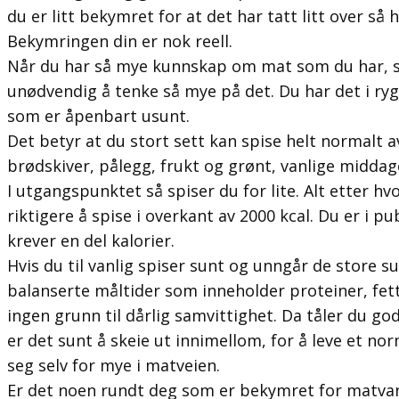
du er litt bekymret for at det har tatt litt over så 
Bekymringen din er nok reell.
Når du har så mye kunnskap om mat som du har, 
unødvendig å tenke så mye på det. Du har det i 
som er åpenbart usunt.
Det betyr at du stort sett kan spise helt normalt 
brødskiver, pålegg, frukt og grønt, vanlige middage
I utgangspunktet så spiser du for lite. Alt etter hvo
riktigere å spise i overkant av 2000 kcal. Du er i pu
krever en del kalorier.
Hvis du til vanlig spiser sunt og unngår de store su
balanserte måltider som inneholder proteiner, fet
ingen grunn til dårlig samvittighet. Da tåler du go
er det sunt å skeie ut innimellom, for å leve et nor
seg selv for mye i matveien.
Er det noen rundt deg som er bekymret for matva