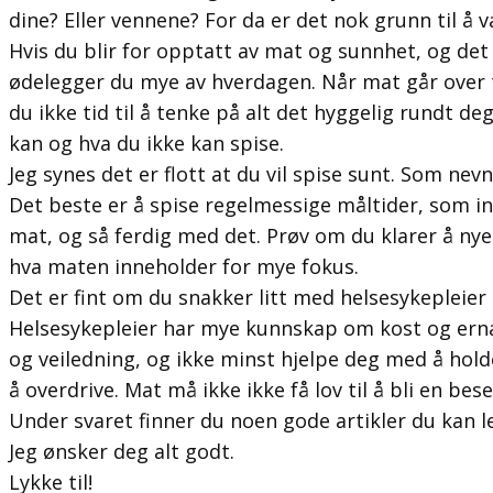
dine? Eller vennene? For da er det nok grunn til å
Hvis du blir for opptatt av mat og sunnhet, og det 
ødelegger du mye av hverdagen. Når mat går over til
du ikke tid til å tenke på alt det hyggelig rundt d
kan og hva du ikke kan spise.
Jeg synes det er flott at du vil spise sunt. Som nevn
Det beste er å spise regelmessige måltider, som i
mat, og så ferdig med det. Prøv om du klarer å nye 
hva maten inneholder for mye fokus.
Det er fint om du snakker litt med helsesykepleier 
Helsesykepleier har mye kunnskap om kost og ernæ
og veiledning, og ikke minst hjelpe deg med å hold
å overdrive. Mat må ikke ikke få lov til å bli en bese
Under svaret finner du noen gode artikler du kan l
Jeg ønsker deg alt godt.
Lykke til!