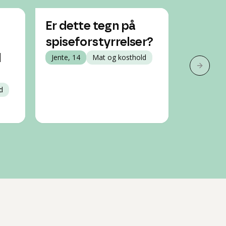
Er dette tegn på
Jeg har
spiseforstyrrelser?
telle k
l
Jente, 14
Mat og kosthold
hvor 
Neste 
trenge
d
Jente, 19