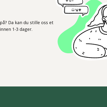
l
på? Da kan du stille oss et
 innen 1-3 dager.