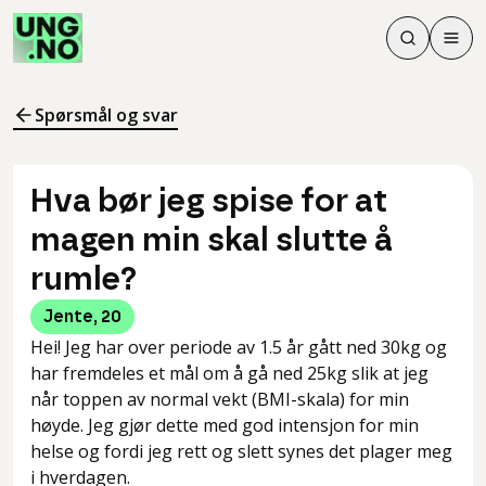
Søk
Men
Søk
Meny
Søk i innhol
Meny for å 
Spørsmål og svar
Hva bør jeg spise for at
magen min skal slutte å
rumle?
Jente
,
20
Hei! Jeg har over periode av 1.5 år gått ned 30kg og
har fremdeles et mål om å gå ned 25kg slik at jeg
når toppen av normal vekt (BMI-skala) for min
høyde. Jeg gjør dette med god intensjon for min
helse og fordi jeg rett og slett synes det plager meg
i hverdagen.