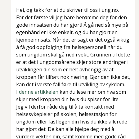
Hei, og takk for at du skriver til oss i ung.no.
For det første vil jeg bare berømme deg for den
gode innsatsen du har gjort! Å gå ned så mye på
egenhånd er ikke enkelt, og du har gjort en
kjempeinnsats. Når det er sagt er det også viktig
å få god oppfølging fra helsepersonell når du
som ungdom skal gå ned i vekt. Grunnen til dette
er at det i ungdomsårene skjer store endringer i
utviklingen din som er helt avhengig av at
kroppen får tilført nok næring. Gjør den ikke det,
kan det i verste fall føre til utvikling av sykdom.
I
denne artikkelen
kan du lese mer om hva som
skjer med kroppen din hvis du spiser for lite.
Jeg vil derfor råde deg til å ta kontakt med
helsesykepleier på skolen, helsestasjon for
ungdom eller fastlegen din hvis du ikke allerede
har gjort det. De kan alle hjelpe deg med å
vurdere vekten din, samt komme med gode råd