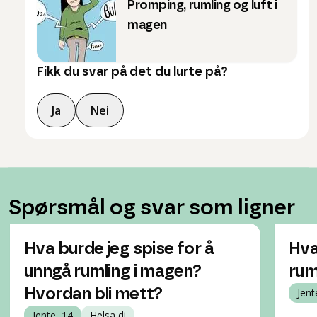
Promping, rumling og luft i
magen
Fikk du svar på det du lurte på?
Ja
Nei
Spørsmål og svar som ligner
Hva burde jeg spise for å
Hva
unngå rumling i magen?
rum
Hvordan bli mett?
Jent
Jente, 14
Helsa di