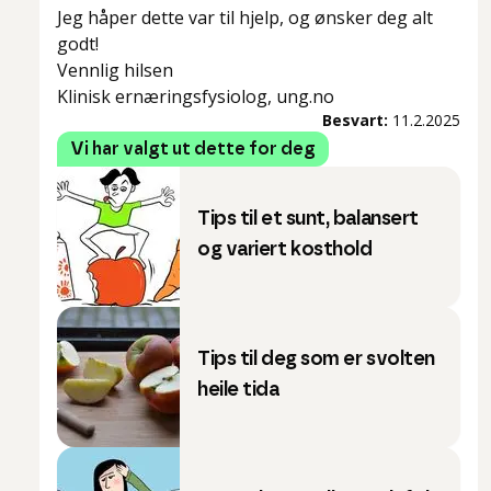
Jeg håper dette var til hjelp, og ønsker deg alt
godt!
Vennlig hilsen
Klinisk ernæringsfysiolog, ung.no
Besvart:
11.2.2025
Vi har valgt ut dette for deg
Tips til et sunt, balansert
og variert kosthold
Tips til deg som er svolten
heile tida