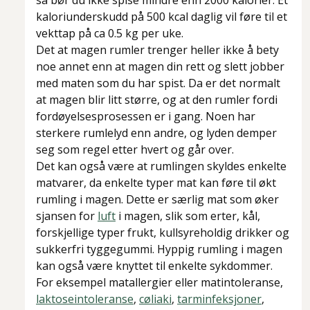
så bør du ikke spise mindre enn 2000 kalorier. Et
kaloriunderskudd på 500 kcal daglig vil føre til et
vekttap på ca 0.5 kg per uke.
Det at magen rumler trenger heller ikke å bety
noe annet enn at magen din rett og slett jobber
med maten som du har spist. Da er det normalt
at magen blir litt større, og at den rumler fordi
fordøyelsesprosessen er i gang. Noen har
sterkere rumlelyd enn andre, og lyden demper
seg som regel etter hvert og går over.
Det kan også være at rumlingen skyldes enkelte
matvarer, da enkelte typer mat kan føre til økt
rumling i magen. Dette er særlig mat som øker
sjansen for
luft
i magen, slik som erter, kål,
forskjellige typer frukt, kullsyreholdig drikker og
sukkerfri tyggegummi. Hyppig rumling i magen
kan også være knyttet til enkelte sykdommer.
For eksempel matallergier eller matintoleranse,
laktoseintoleranse
,
cøliaki
,
tarminfeksjoner
,