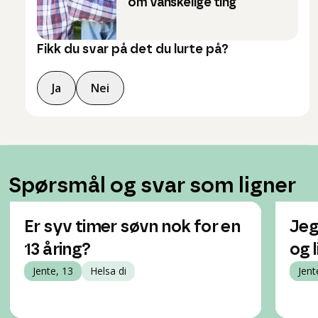
om vanskelige ting
Fikk du svar på det du lurte på?
Ja
Nei
Spørsmål og svar som ligner
Er syv timer søvn nok for en
Jeg
13 åring?
og 
Jente, 13
Helsa di
Jent