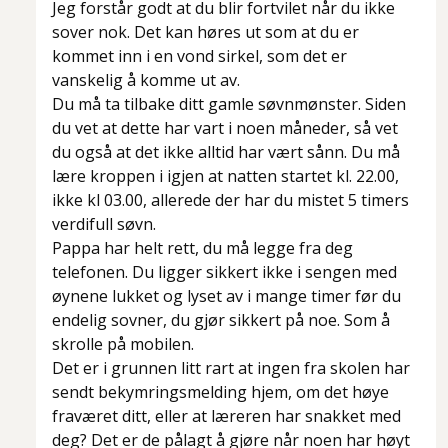
Jeg forstår godt at du blir fortvilet når du ikke
sover nok. Det kan høres ut som at du er
kommet inn i en vond sirkel, som det er
vanskelig å komme ut av.
Du må ta tilbake ditt gamle søvnmønster. Siden
du vet at dette har vart i noen måneder, så vet
du også at det ikke alltid har vært sånn. Du må
lære kroppen i igjen at natten startet kl. 22.00,
ikke kl 03.00, allerede der har du mistet 5 timers
verdifull søvn.
Pappa har helt rett, du må legge fra deg
telefonen. Du ligger sikkert ikke i sengen med
øynene lukket og lyset av i mange timer før du
endelig sovner, du gjør sikkert på noe. Som å
skrolle på mobilen.
Det er i grunnen litt rart at ingen fra skolen har
sendt bekymringsmelding hjem, om det høye
fraværet ditt, eller at læreren har snakket med
deg? Det er de pålagt å gjøre når noen har høyt