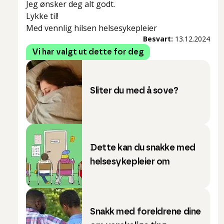
Jeg ønsker deg alt godt.
Lykke til!
Med vennlig hilsen helsesykepleier
Besvart:
13.12.2024
Vi har valgt ut dette for deg
Sliter du med å sove?
Dette kan du snakke med
helsesykepleier om
Snakk med foreldrene dine