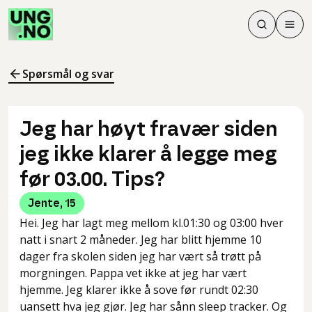
Søk
Men
Søk
Meny
Søk i innhol
Meny for å 
Spørsmål og svar
Jeg har høyt fravær siden
jeg ikke klarer å legge meg
før 03.00. Tips?
Jente
,
15
Hei. Jeg har lagt meg mellom kl.01:30 og 03:00 hver
natt i snart 2 måneder. Jeg har blitt hjemme 10
dager fra skolen siden jeg har vært så trøtt på
morgningen. Pappa vet ikke at jeg har vært
hjemme. Jeg klarer ikke å sove før rundt 02:30
uansett hva jeg gjør. Jeg har sånn sleep tracker. Og