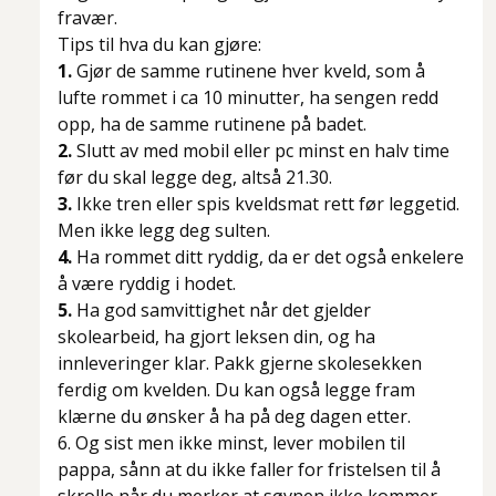
fravær.
Tips til hva du kan gjøre:
1.
Gjør de samme rutinene hver kveld, som å
lufte rommet i ca 10 minutter, ha sengen redd
opp, ha de samme rutinene på badet.
2.
Slutt av med mobil eller pc minst en halv time
før du skal legge deg, altså 21.30.
3.
Ikke tren eller spis kveldsmat rett før leggetid.
Men ikke legg deg sulten.
4.
Ha rommet ditt ryddig, da er det også enkelere
å være ryddig i hodet.
5.
Ha god samvittighet når det gjelder
skolearbeid, ha gjort leksen din, og ha
innleveringer klar. Pakk gjerne skolesekken
ferdig om kvelden. Du kan også legge fram
klærne du ønsker å ha på deg dagen etter.
6. Og sist men ikke minst, lever mobilen til
pappa, sånn at du ikke faller for fristelsen til å