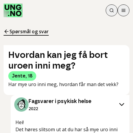
Søk
Men
Søk
Meny
Søk i innhol
Meny for å 
Spørsmål og svar
Hvordan kan jeg få bort
uroen inni meg?
Jente
,
18
Har mye uro inni meg, hvordan får man det vekk?
Fagsvarer i psykisk helse
2022
Hei!
Det høres slitsom ut at du har så mye uro inni