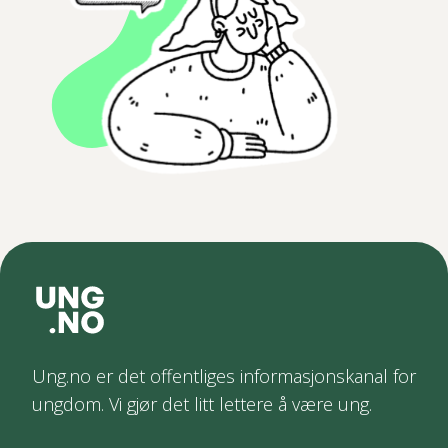
Ung.no er det offentliges informasjonskanal for
ungdom. Vi gjør det litt lettere å være ung.