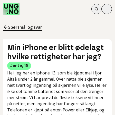
Søk
Men
Søk
Meny
Søk i innhol
Meny for å 
Spørsmål og svar
Min iPhone er blitt ødelagt
hvilke rettigheter har jeg?
Jente
,
15
Hei! Jeg har en iphone 13, som ble kjøpt mai i fjor.
Altså under 2 år gammel. Over natta ble skjermen
helt svart og ingenting på skjermen ville lyse. Heller
ikke det tomme batteriet som viser at den trenger
mer strøm. Vi har prøvd de fleste triksene vi finner
på nettet, men ingenting har fungert så langt.
Telefonen er kjøpt på enten Power eller Elkjøp, og