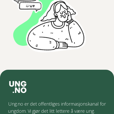
Ung.no er det offentliges informasjonskanal for
ungdom. Vi gjør det litt lettere å være ung.