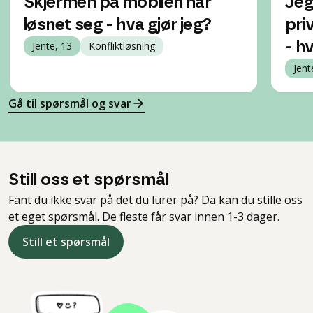
Skjermen på mobilen har
Jeg
løsnet seg - hva gjør jeg?
pri
Jente, 13
Konfliktløsning
- h
Jent
Gå til spørsmål og svar
Still oss et spørsmål
Fant du ikke svar på det du lurer på? Da kan du stille oss
et eget spørsmål. De fleste får svar innen 1-3 dager.
Still et spørsmål