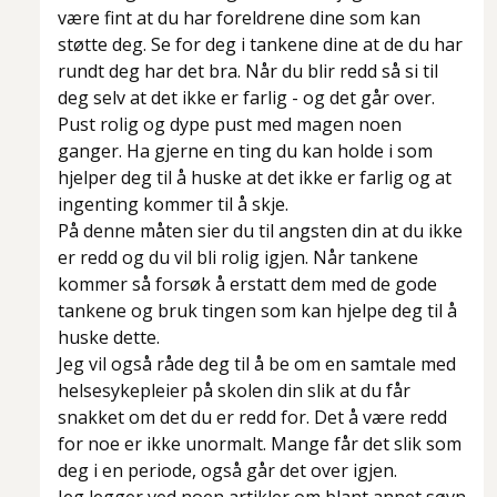
være fint at du har foreldrene dine som kan
støtte deg. Se for deg i tankene dine at de du har
rundt deg har det bra. Når du blir redd så si til
deg selv at det ikke er farlig - og det går over.
Pust rolig og dype pust med magen noen
ganger. Ha gjerne en ting du kan holde i som
hjelper deg til å huske at det ikke er farlig og at
ingenting kommer til å skje.
På denne måten sier du til angsten din at du ikke
er redd og du vil bli rolig igjen. Når tankene
kommer så forsøk å erstatt dem med de gode
tankene og bruk tingen som kan hjelpe deg til å
huske dette.
Jeg vil også råde deg til å be om en samtale med
helsesykepleier på skolen din slik at du får
snakket om det du er redd for. Det å være redd
for noe er ikke unormalt. Mange får det slik som
deg i en periode, også går det over igjen.