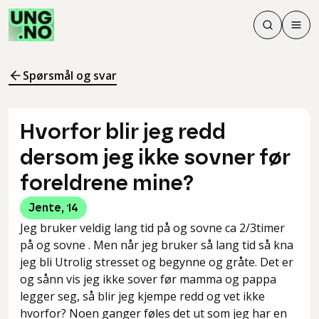
Søk
Men
Søk
Meny
Søk i innhol
Meny for å 
Spørsmål og svar
Hvorfor blir jeg redd
dersom jeg ikke sovner før
foreldrene mine?
Jente
,
14
Jeg bruker veldig lang tid på og sovne ca 2/3timer
på og sovne . Men når jeg bruker så lang tid så kna
jeg bli Utrolig stresset og begynne og gråte. Det er
og sånn vis jeg ikke sover før mamma og pappa
legger seg, så blir jeg kjempe redd og vet ikke
hvorfor? Noen ganger føles det ut som jeg har en