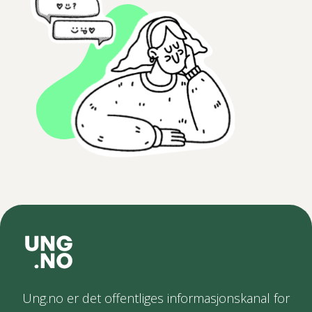
Ung.no er det offentliges informasjonskanal for