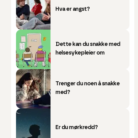
Hva er angst?
Dette kan du snakke med
helsesykepleier om
Trenger du noen å snakke
med?
Er du mørkredd?