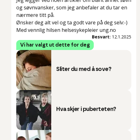
Jeg legger ved noen artikler om blant annet søvn
og søvnvansker, som jeg anbefaler at du tar en
nærmere titt på.
Ønsker deg alt vel og ta godt vare på deg selv:-)
Med vennlig hilsen helsesykepleier ung.no
Besvart:
12.1.2025
Vi har valgt ut dette for deg
Sliter du med å sove?
Hva skjer i puberteten?