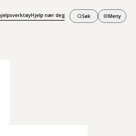
hjelpsverktøy
Hjelp nær deg
Søk
Meny