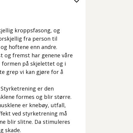
kjellig kroppsfasong, og
skjellig fra person til
 og hoftene enn andre.
t og fremst har genene våre
formen på skjelettet og i
e grep vi kan gjøre for å
 Styrketrening er den
klene formes og blir større.
sklene er knebøy, utfall,
ffekt ved styrketrening må
e blir slitne. Da stimuleres
og skade.