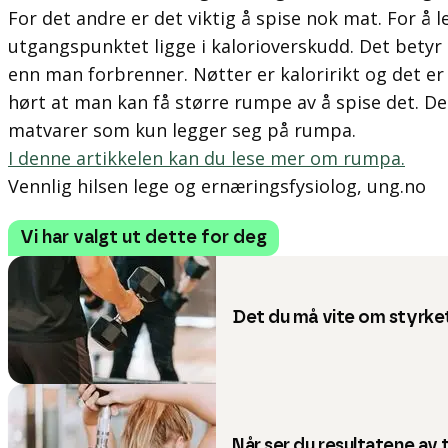
For det andre er det viktig å spise nok mat. For å
utgangspunktet ligge i kalorioverskudd. Det betyr 
enn man forbrenner. Nøtter er kaloririkt og det er
hørt at man kan få større rumpe av å spise det. De
matvarer som kun legger seg på rumpa.
I denne artikkelen kan du lese mer om rumpa.
Vennlig hilsen lege og ernæringsfysiolog, ung.no
Vi har valgt ut dette for deg
Det du må vite om styrke
Når ser du resultatene av 