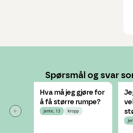
Spørsmål og svar so
Hva må jeg gjøre for
Je
å få større rumpe?
vek
Jente, 13
Kropp
st
Forrige slide
Je