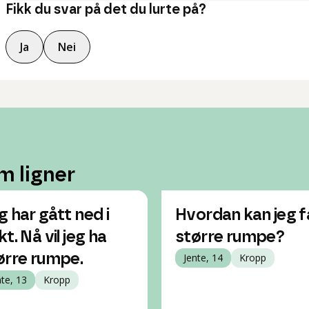
Fikk du svar på det du lurte på?
Ja
Nei
m ligner
g har gått ned i
Hvordan kan jeg f
t. Nå vil jeg ha
større rumpe?
ørre rumpe.
Jente, 14
Kropp
nte, 13
Kropp