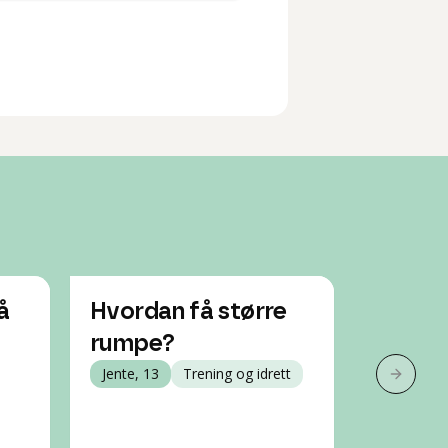
å
Hvordan få større
Er stø
rumpe?
puppe
Jente, 13
Trening og idrett
arveli
Neste 
Jente, 13