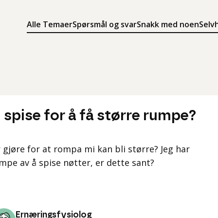
Alle Temaer
Spørsmål og svar
Snakk med noen
Selv
Søk
Meny
Søk i innholdet på ung.no
Meny for å navigere på ung.no
n spise for å få større rumpe?
r gjøre for at rompa mi kan bli større? Jeg har
mpe av å spise nøtter, er dette sant?
Ernæringsfysiolog