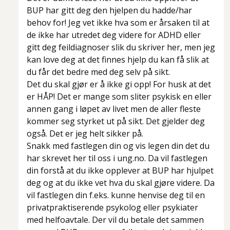
BUP har gitt deg den hjelpen du hadde/har
behov for! Jeg vet ikke hva som er årsaken til at
de ikke har utredet deg videre for ADHD eller
gitt deg feildiagnoser slik du skriver her, men jeg
kan love deg at det finnes hjelp du kan få slik at
du får det bedre med deg selv på sikt.
Det du skal gjør er å ikke gi opp!
For husk at det
er HÅP! Det er mange som sliter psykisk en eller
annen gang i løpet av livet men de aller fleste
kommer seg styrket ut på sikt. Det gjelder deg
også. Det er jeg helt sikker på.
Snakk med fastlegen din og vis legen din det du
har skrevet her til oss i ung.no. Da vil fastlegen
din forstå at du ikke opplever at BUP har hjulpet
deg og at du ikke vet hva du skal gjøre videre. Da
vil fastlegen din f.eks. kunne henvise deg til en
privatpraktiserende psykolog eller psykiater
med helfoavtale. Der vil du betale det sammen