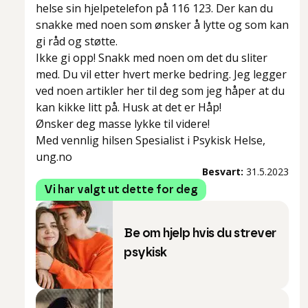
helse sin hjelpetelefon på 116 123. Der kan du
snakke med noen som ønsker å lytte og som kan
gi råd og støtte.
Ikke gi opp! Snakk med noen om det du sliter
med. Du vil etter hvert merke bedring. Jeg legger
ved noen artikler her til deg som jeg håper at du
kan kikke litt på. Husk at det er Håp!
Ønsker deg masse lykke til videre!
Med vennlig hilsen Spesialist i Psykisk Helse,
ung.no
Besvart:
31.5.2023
Vi har valgt ut dette for deg
Be om hjelp hvis du strever
psykisk