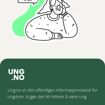
Ung.no er det offentliges informasjonskanal for
ungdom. Vi gjør det litt lettere å være ung.