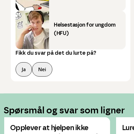
Helsestasjon for ungdom
(HFU)
Fikk du svar på det du lurte på?
Ja
Nei
Spørsmål og svar som ligner
Opplever at hjelpen ikke
Lur