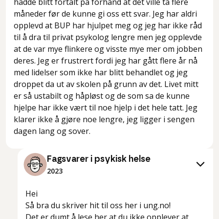
hadde blitt fortalt på forhånd at det ville ta flere
måneder før de kunne gi oss ett svar. Jeg har aldri
opplevd at BUP har hjulpet meg og jeg har ikke råd
til å dra til privat psykolog lengre men jeg opplevde
at de var mye flinkere og visste mye mer om jobben
deres. Jeg er frustrert fordi jeg har gått flere år nå
med lidelser som ikke har blitt behandlet og jeg
droppet da ut av skolen på grunn av det. Livet mitt
er så ustabilt og håpløst og de som sa de kunne
hjelpe har ikke vært til noe hjelp i det hele tatt. Jeg
klarer ikke å gjøre noe lengre, jeg ligger i sengen
dagen lang og sover.
Fagsvarer i psykisk helse
2023
Hei
Så bra du skriver hit til oss her i ung.no!
Det er dumt å lese her at du ikke opplever at