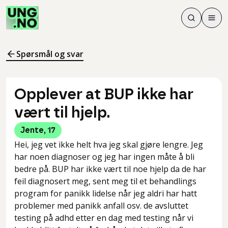
Søk
Men
Søk
Meny
Søk i innhol
Meny for å 
Spørsmål og svar
Opplever at BUP ikke har
vært til hjelp.
Jente
,
17
Hei, jeg vet ikke helt hva jeg skal gjøre lengre. Jeg
har noen diagnoser og jeg har ingen måte å bli
bedre på. BUP har ikke vært til noe hjelp da de har
feil diagnosert meg, sent meg til et behandlings
program for panikk lidelse når jeg aldri har hatt
problemer med panikk anfall osv. de avsluttet
testing på adhd etter en dag med testing når vi