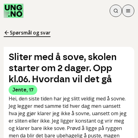
Søk
Men
Søk
Meny
Søk i innhol
Meny for å 
Spørsmål og svar
Sliter med å sove, skolen
starter om 2 dager. Opp
kl.06. Hvordan vil det gå
Jente
,
17
Hei, den siste tiden har jeg slitt veldig med å sovne.
Jeg legger med samme tid hver dag men uansett
hva jeg gjør klarer jeg ikke å sovne, uansett om jeg
er sliten eller ikke. Jeg ligger konstant og vrir meg
og klarer bare ikke sove. Prøvd å ligge på ryggen
men da blir det bare ubehagelig å puste, magen