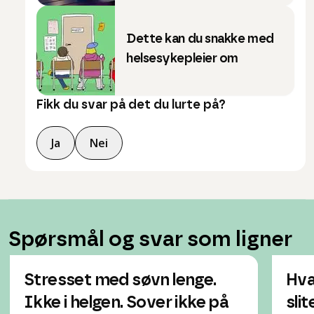
Dette kan du snakke med
helsesykepleier om
Fikk du svar på det du lurte på?
Ja
Nei
Spørsmål og svar som ligner
Stresset med søvn lenge.
Hva
Ikke i helgen. Sover ikke på
sli