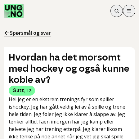
Søk
Men
Søk
Meny
Søk i innhol
Meny for å 
Spørsmål og svar
Hvordan ha det morsomt
med hockey og også kunne
koble av?
Gutt
,
17
Hei jeg er en ekstrem trenings fyr som spiller
ishockey. Jeg har gått veldig lei av å spille og trene
hele tiden. Jeg føler jeg ikke klarer å slappe av. Jeg
tenker alltid, faen imorgen har jeg kamp eller
helvete jeg har trening etterpå. Jeg klarer likosm
ikke tenke på noe annet når jeg vet jeg skal spille