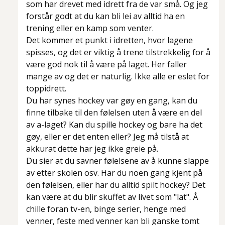
som har drevet med idrett fra de var små. Og jeg
forstår godt at du kan bli lei av alltid ha en
trening eller en kamp som venter.
Det kommer et punkt i idretten, hvor lagene
spisses, og det er viktig å trene tilstrekkelig for å
være god nok til å være på laget. Her faller
mange av og det er naturlig. Ikke alle er eslet for
toppidrett.
Du har synes hockey var gøy en gang, kan du
finne tilbake til den følelsen uten å være en del
av a-laget? Kan du spille hockey og bare ha det
gøy, eller er det enten eller? Jeg må tilstå at
akkurat dette har jeg ikke greie på.
Du sier at du savner følelsene av å kunne slappe
av etter skolen osv. Har du noen gang kjent på
den følelsen, eller har du alltid spilt hockey? Det
kan være at du blir skuffet av livet som "lat". Å
chille foran tv-en, binge serier, henge med
venner, feste med venner kan bli ganske tomt