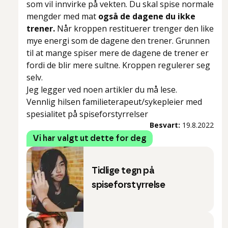
som vil innvirke på vekten. Du skal spise normale
mengder med mat
også de dagene du ikke
trener.
Når kroppen restituerer trenger den like
mye energi som de dagene den trener. Grunnen
til at mange spiser mere de dagene de trener er
fordi de blir mere sultne. Kroppen regulerer seg
selv.
Jeg legger ved noen artikler du må lese.
Vennlig hilsen familieterapeut/sykepleier med
spesialitet på spiseforstyrrelser
Besvart:
19.8.2022
Vi har valgt ut dette for deg
Tidlige tegn på
spiseforstyrrelse