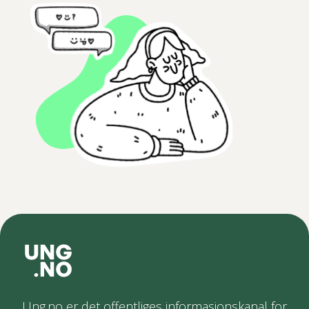
Ung.no er det offentliges informasjonskanal for