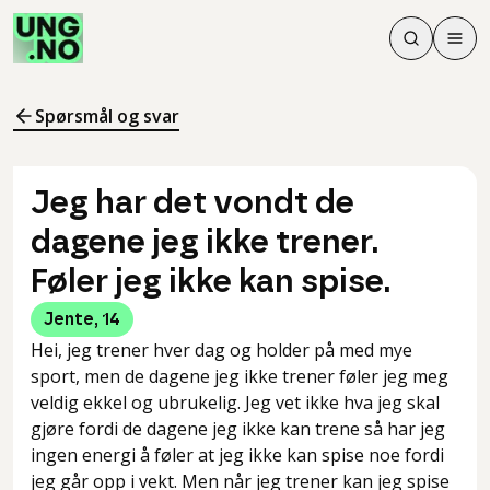
Søk
Men
Søk
Meny
Søk i innhol
Meny for å 
Spørsmål og svar
Jeg har det vondt de
dagene jeg ikke trener.
Føler jeg ikke kan spise.
Jente
,
14
Hei, jeg trener hver dag og holder på med mye
sport, men de dagene jeg ikke trener føler jeg meg
veldig ekkel og ubrukelig. Jeg vet ikke hva jeg skal
gjøre fordi de dagene jeg ikke kan trene så har jeg
ingen energi å føler at jeg ikke kan spise noe fordi
jeg går opp i vekt. Men når jeg trener kan jeg spise