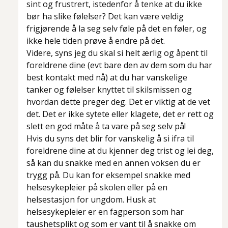
sint og frustrert, istedenfor å tenke at du ikke
bør ha slike følelser? Det kan være veldig
frigjørende å la seg selv føle på det en føler, og
ikke hele tiden prøve å endre på det.
Videre, syns jeg du skal si helt ærlig og åpent til
foreldrene dine (evt bare den av dem som du har
best kontakt med nå) at du har vanskelige
tanker og følelser knyttet til skilsmissen og
hvordan dette preger deg. Det er viktig at de vet
det. Det er ikke sytete eller klagete, det er rett og
slett en god måte å ta vare på seg selv på!
Hvis du syns det blir for vanskelig å si ifra til
foreldrene dine at du kjenner deg trist og lei deg,
så kan du snakke med en annen voksen du er
trygg på. Du kan for eksempel snakke med
helsesykepleier på skolen eller på en
helsestasjon for ungdom. Husk at
helsesykepleier er en fagperson som har
taushetsplikt og som er vant til å snakke om