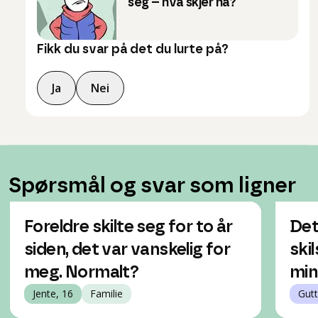
seg – hva skjer nå?
Fikk du svar på det du lurte på?
Ja
Nei
Spørsmål og svar som ligner
Foreldre skilte seg for to år
Det
siden, det var vanskelig for
ski
meg. Normalt?
min
Jente, 16
Familie
Gutt