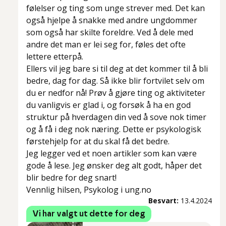
følelser og ting som unge strever med. Det kan
også hjelpe å snakke med andre ungdommer
som også har skilte foreldre. Ved å dele med
andre det man er lei seg for, føles det ofte
lettere etterpå.
Ellers vil jeg bare si til deg at det kommer til å bli
bedre, dag for dag. Så ikke blir fortvilet selv om
du er nedfor nå! Prøv å gjøre ting og aktiviteter
du vanligvis er glad i, og forsøk å ha en god
struktur på hverdagen din ved å sove nok timer
og å få i deg nok næring. Dette er psykologisk
førstehjelp for at du skal få det bedre.
Jeg legger ved et noen artikler som kan være
gode å lese. Jeg ønsker deg alt godt, håper det
blir bedre for deg snart!
Vennlig hilsen, Psykolog i ung.no
Besvart:
13.4.2024
Vi har valgt ut dette for deg