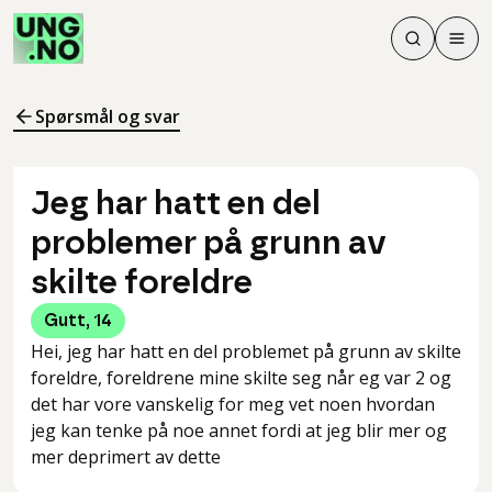
Søk
Men
Søk
Meny
Søk i innhol
Meny for å 
Spørsmål og svar
Jeg har hatt en del
problemer på grunn av
skilte foreldre
Gutt
,
14
Hei, jeg har hatt en del problemet på grunn av skilte
foreldre, foreldrene mine skilte seg når eg var 2 og
det har vore vanskelig for meg vet noen hvordan
jeg kan tenke på noe annet fordi at jeg blir mer og
mer deprimert av dette