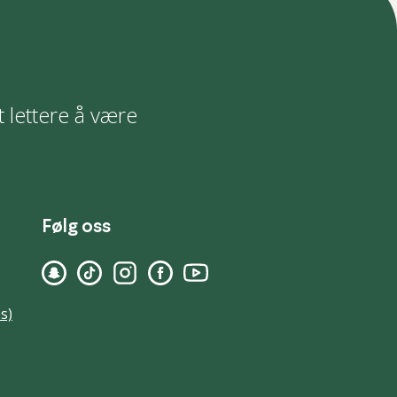
t lettere å være
Følg oss
s)