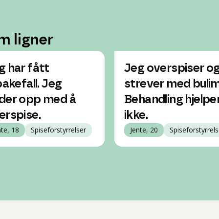
m ligner
g har fått
Jeg overspiser o
bakefall. Jeg
strever med bulim
der opp med å
Behandling hjelpe
erspise.
ikke.
nte, 18
Spiseforstyrrelser
Jente, 20
Spiseforstyrrels