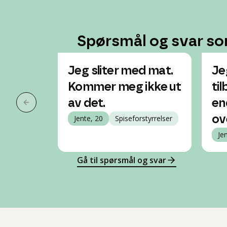
Spørsmål og svar so
Jeg sliter med mat.
Je
Kommer meg ikke ut
til
av det.
en
Forrige slide
Jente, 20
Spiseforstyrrelser
ov
Je
Gå til spørsmål og svar