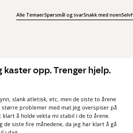
Alle Temaer
Spørsmål og svar
Snakk med noen
Selv
Søk
Meny
Søk i innholdet på ung.no
Meny for å navigere på ung.no
 kaster opp. Trenger hjelp.
tynn, slank atletisk, etc, men de siste to årene
og større problemer med mat.Jeg overspiser på
t klart å holde vekta mi stabil i de to årene.
 de siste fire månedene, da jeg har klart å gå
il i dag.