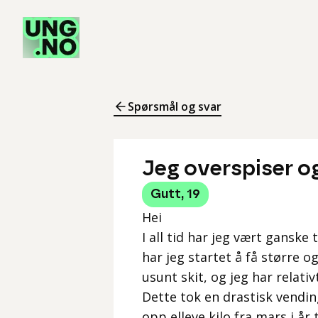
Spørsmål og svar
Jeg overspiser og
Gutt
,
19
Hei
I all tid har jeg vært ganske 
har jeg startet å få større 
usunt skit, og jeg har relativ
Dette tok en drastisk vending
opp elleve kilo fra mars i år t