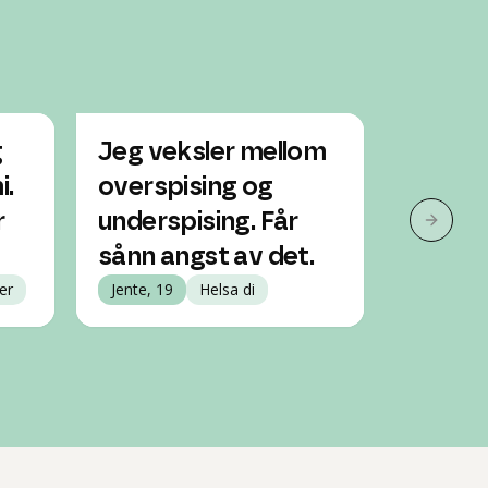
g
Jeg veksler mellom
Jeg ov
i.
overspising og
Hvilken
r
underspising. Får
få?
Neste 
sånn angst av det.
Jente, 20
er
Jente, 19
Helsa di