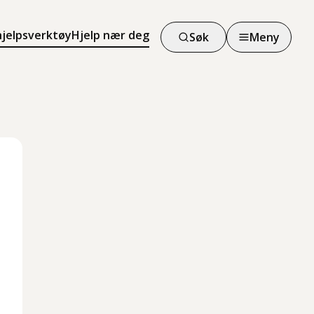
hjelpsverktøy
Hjelp nær deg
Søk
Meny