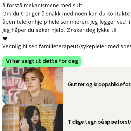
å forstå mekanismene med sult.
Om du trenger å snakk med noen kan du kontakte 
åpen telefonhjelp hele sommeren. Jeg legger ved li
Jeg håper du søker hjelp. Ønsker deg lykke til!
❤️
Vennlig hilsen familieterapeut/sykepleier med spes
Vi har valgt ut dette for deg
Gutter og kroppsbildefor
Tidlige tegn på spiseforst